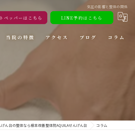
気圧の影響と整体の関係
トペッパーはこちら
LINE予約はこちら
当院の特徴
アクセス
ブログ
コラム
腰痛
肩こり
頭痛
ダイエット
トレーニング
げん台の整体なら根本改善整体院AQUILAせんげん台
コラム