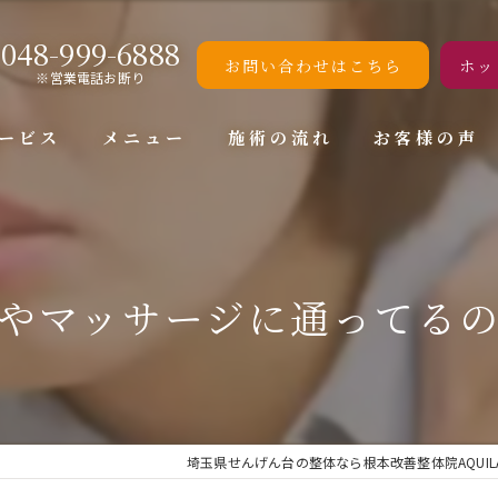
048-999-6888
お問い合わせはこちら
ホッ
※営業電話お断り
ービス
メニュー
施術の流れ
お客様の声
やマッサージに通ってる
埼玉県せんげん台の整体なら根本改善整体院AQUIL