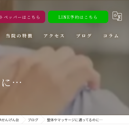
トペッパーはこちら
LINE予約はこちら
当院の特徴
アクセス
ブログ
コラム
腰痛
肩こり
のに…
頭痛
ダイエット
トレーニング
Aせんげん台
ブログ
整体やマッサージに通ってるのに…