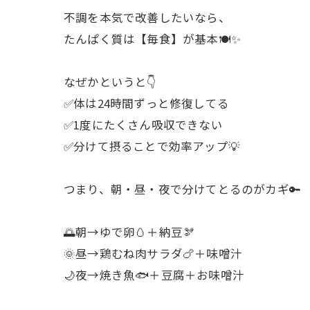
不調を本気で改善したいなら、
たんぱく質は【毎食】が基本🍽️✨
なぜかというと👇
✅体は24時間ずっと修復してる
✅1度にたくさん吸収できない
✅分けて摂ることで効率アップ💡
つまり、朝・昼・夜で分けてとるのがカギ🔑
🌅朝→ゆで卵🥚＋納豆🫘
🌞昼→鶏むね肉サラダ🍗＋味噌汁
🌙夜→焼き魚🐟＋豆腐＋お味噌汁