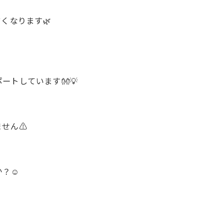
くなります🌿
トしています👐💡
せん⚠️
？☺️