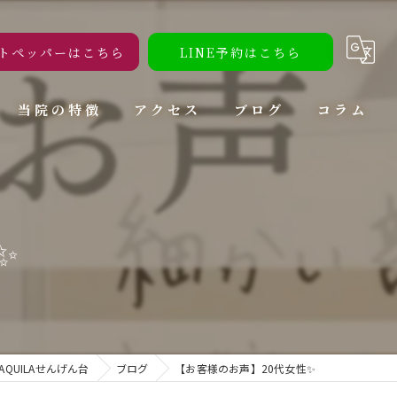
トペッパーはこちら
LINE予約はこちら
当院の特徴
アクセス
ブログ
コラム
腰痛
肩こり
✨
頭痛
ダイエット
トレーニング
QUILAせんげん台
ブログ
【お客様のお声】20代女性✨