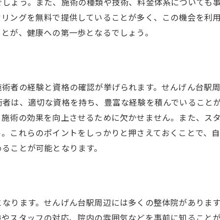
でしょう。また、施術の種類や技術、料金体系についても
口コミを参考にした施術効果の検証
セリングを無料で提供していることが多く、この機会を利
自分に合った口コミの活用法
ことが、健康への第一歩となるでしょう。
せんげん台駅で評判の整体院で得られる健康の効果とは
整体がもたらす体の変化
リラクゼーション以上の効果
施術者の経験と資格の確認が挙げられます。せんげん台駅
整体で改善される代表的な症状
術者は、適切な資格を持ち、豊富な経験を積んでいること
健康維持に役立つ整体の活用法
、施術の効果を向上させるために欠かせません。また、ス
整体が心身に与える影響
う。これらのポイントをしっかりと押さえておくことで、
施術後に期待できる健康改善
めることが可能となります。
整体を選ぶ際に注目したいせんげん台駅周辺のポイント
アクセスの良さも整体院選びの重要要素
施術環境の清潔さをチェック
となります。せんげん台駅周辺には多くの整体院がありま
施術者の経験と資格の確認法
験やスタッフの対応、院内の雰囲気などを事前に知ること