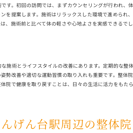
術です。初回の訪問では、まずカウンセリングが行われ、
継続的な施術で健康維持を目指す
ランを提案します。施術はリラックスした環境で進められ
整体と合わせて行いたい健康習慣
後は、施術前と比べて体の軽さや心地よさを実感できるで
整体の効果を高めるセルフケア方法
健康的なライフスタイルの確立
施術の質を重視したせんげん台駅周辺の整体院の選び方
施術者の技術力と信頼性
的な施術とライフスタイルの改善にあります。定期的な整
高品質な施術を提供する整体院の特徴
の姿勢改善や適切な運動習慣の取り入れも重要です。整体
施術後の体感で選ぶ整体院
整体院で健康を取り戻すことは、日々の生活に活力をもた
質の高いカウンセリングの重要性
評価の高い施術方法とは
施術の質と価格のバランス
せんげん台駅周辺の整体院
清潔な施術環境が整ったせんげん台駅の整体院を探る