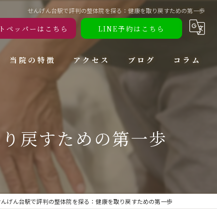
せんげん台駅で評判の整体院を探る：健康を取り戻すための第一歩
トペッパーはこちら
LINE予約はこちら
当院の特徴
アクセス
ブログ
コラム
腰痛
肩こり
取り戻すための第一歩
頭痛
ダイエット
トレーニング
せんげん台駅で評判の整体院を探る：健康を取り戻すための第一歩