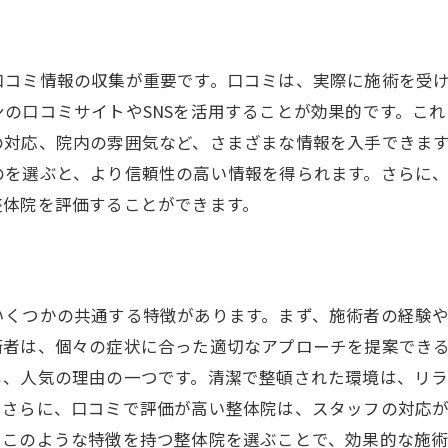
清潔な施術環境の重要性
感染対策が徹底された整体院選び
施術ベッドや器具の清潔感を確認
口コミ情報の収集が重要です。口コミは、実際に施術を受
の口コミサイトやSNSを活用することが効果的です。こ
スタッフの清潔さと対応力
の対応、院内の雰囲気など、さまざまな情報を入手できま
整体院内の衛生管理体制のチェック
のを選ぶと、より信頼性の高い情報を得られます。さらに
心地よい施術空間の見つけ方
整体院を評価することができます。
いくつかの共通する特徴があります。まず、施術者の経験
術者は、個々の症状に合った適切なアプローチを提案でき
も、人気の理由の一つです。清潔で整頓された環境は、リ
。さらに、口コミで評価が高い整体院は、スタッフの対応
。このような特徴を持つ整体院を選ぶことで、効果的な施