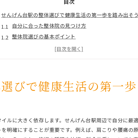
目次
せんげん台駅の整体選びで健康生活の第一歩を踏み出そ
自分に合った整体院の見つけ方
整体院選びの基本ポイント
口コミで評判の整体院とは
施術方法の種類と選び方
初めての整体体験の流れ
整体院で健康を取り戻す秘訣
体選びで健康生活の第一歩
口コミを活用したせんげん台駅周辺の整体院の選び方
信頼できる口コミ情報の収集方法
人気整体院に共通する特徴
タイルに大きく依存します。せんげん台駅周辺で自分に最
口コミの信憑性を見極めるポイント
トを明確にすることが重要です。例えば、肩こりや腰痛の
体験者の声から学ぶ整体院選び