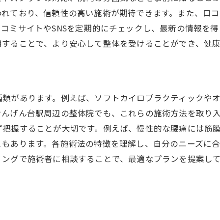
われており、信頼性の高い施術が期待できます。また、口
オーダーメイドの施術プランを提供しているか
コミサイトやSNSを定期的にチェックし、最新の情報を
整体院の設備と雰囲気の重要性
用することで、より安心して整体を受けることができ、健
整体院の料金体系とサービス内容
信頼できる整体院をせんげん台駅で見つける方法
整体院選びの口コミ活用法
種類があります。例えば、ソフトカイロプラクティックや
地域密着型整体院のメリット
せんげん台駅周辺の整体院でも、これらの施術方法を取り
施術者との相性確認のコツ
ず把握することが大切です。例えば、慢性的な腰痛には筋
評判の整体院を見極める基準
ともあります。各施術法の特徴を理解し、自分のニーズに
友人や知人からの紹介を活用
リングで施術者に相談することで、最適なプランを提案し
整体院のカウンセリングでの確認事項
せんげん台駅の整体で新たな健康生活を始めるためのヒ
日常生活での姿勢改善の重要性
整体で健康的な体作りをサポート