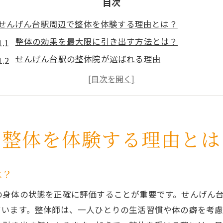
目次
せんげん台駅周辺で整体を体験する理由とは？
整体の効果を最大限に引き出す方法とは？
せんげん台駅の整体院が選ばれる理由
駅近で気軽に受けられる整体の魅力
整体でストレスを解消する秘訣
せんげん台駅周辺の整体院の特徴
整体を通じた健康維持の重要性
で整体を体験する理由とは
整体で心身のバランスを整えよう！せんげん台駅の魅力
整体がもたらす心身への効果
は？
せんげん台駅周辺で整体を受けるメリット
の身体の状態を正確に評価することが重要です。せんげん
整体を通じて得られるリラクゼーション効果
ています。整体師は、一人ひとりの生活習慣や体の癖を考
駅周辺での整体体験が人気の理由