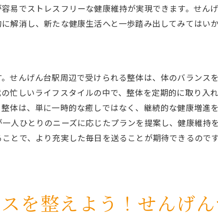
が容易でストレスフリーな健康維持が実現できます。せん
整体で健康への新たな一歩を踏み出す
的に解消し、新たな健康生活へと一歩踏み出してみてはい
せんげん台駅周辺で整体を選ぶ理由
健康を保つための整体の役割
せんげん台駅での整体体験から始まる健康維持
す。せんげん台駅周辺で受けられる整体は、体のバランス
整体を通じて心身の活力を再発見！せんげん台駅の魅力
代の忙しいライフスタイルの中で、整体を定期的に取り入
せんげん台駅で活力を回復する整体施術
。整体は、単に一時的な癒しではなく、継続的な健康増進
整体がもたらす活力再発見のプロセス
が一人ひとりのニーズに応じたプランを提案し、健康維持
せんげん台駅の整体院で活力を高める理由
ることで、より充実した毎日を送ることが期待できるので
整体を通じて心身のエネルギーを充電
せんげん台駅周辺の整体院の個性と魅力
整体で活力を再発見するためのアプローチ
ンスを整えよう！せんげん
せんげん台駅で整体を選ぶ理由とその効果