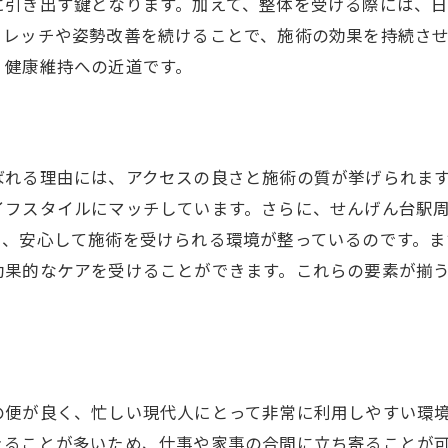
に引き出す鍵となります。加えて、整体を受ける際には、
心と体の調和を目指す整体の施術
トレッチや姿勢改善を続けることで、施術の効果を持続さ
せんげん台駅の整体院でバランスを整える
、健康維持への近道です。
せんげん台駅近くの整体院でリフレッシュする方法
整体を受ける前に知っておきたいポイント
効果的なリフレッシュのための整体選び
ばれる理由には、アクセスの良さと施術の質が挙げられま
せんげん台駅での整体体験が心に与える影響
イフスタイルにマッチしています。さらに、せんげん台駅
整体で疲れを癒すための最適なタイミング
り、安心して施術を受けられる環境が整っているのです。
整体がもたらす疲労回復のプロセス
効果的なケアを受けることができます。これらの要素が揃
せんげん台駅周辺の整体院の活用法
整体で新たな健康の一歩を！せんげん台駅周辺のおすすめ
せんげん台駅で評判の整体施術とは
整体で健康をサポートする方法
の便が良く、忙しい現代人にとって非常に利用しやすい環
初めての整体体験で知っておくべきこと
きることが多いため、仕事や家事の合間に立ち寄ることが