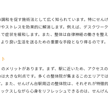
せんげん台駅の整体院の選び方
整体がもたらす具体的な効果
せんげん台駅での整体が支持される理由
の調和を促す施術法として広く知られています。特にせん
労やストレスを効果的に解消します。例えば、デスクワー
整体で得られる心と体の変化
とで症状を緩和します。また、整体は自律神経の働きを整
せんげん台駅周辺の整体院の選択基準
、より良い生活を送るための重要な手段となり得るのです
整体を通じた健康改善のプロセス
ット
くのメリットがあります。まず、駅に近いため、アクセスの
のは大きな利点です。多くの整体院が集まるこのエリアで
す。また、せんげん台駅周辺の整体院は、それぞれが特徴
ラックスしながら心身をリフレッシュできるのは、せんげ