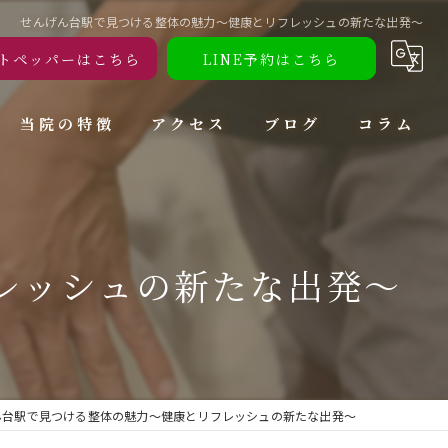
せんげん台駅で見つける整体の魅力〜健康とリフレッシュの新たな出発〜
トペッパーはこちら
LINE予約はこちら
当院の特徴
アクセス
ブログ
コラム
腰痛
肩こり
レッシュの新たな出発〜
頭痛
ダイエット
トレーニング
ん台駅で見つける整体の魅力〜健康とリフレッシュの新たな出発〜