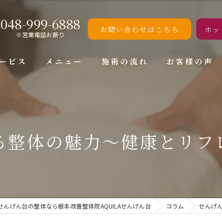
048-999-6888
お問い合わせはこちら
ホッ
※営業電話お断り
ービス
メニュー
施術の流れ
お客様の声
る整体の魅力〜健康とリフ
せんげん台の整体なら根本改善整体院AQUILAせんげん台
コラム
せんげ