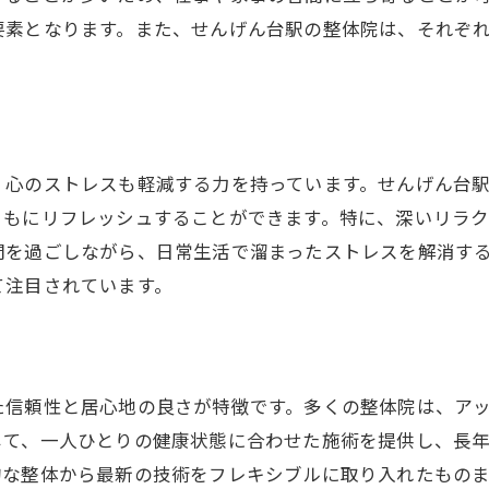
要素となります。また、せんげん台駅の整体院は、それぞ
せんげん台駅近くの信頼できる整体院
整体施術を受ける前の準備と心構え
せんげん台駅の整体院で健康を手に入れる
心と体のリフレッシュ！せんげん台駅で整体を体験してみ
整体が心身にもたらすリフレッシュ効果
、心のストレスも軽減する力を持っています。せんげん台
ともにリフレッシュすることができます。特に、深いリラ
せんげん台駅の整体院での新しい体験
間を過ごしながら、日常生活で溜まったストレスを解消す
整体で得られる心の安らぎ
て注目されています。
せんげん台駅周辺の整体院の選び方
リフレッシュに最適な整体コースとは
整体で日常のストレスを解消するために
た信頼性と居心地の良さが特徴です。多くの整体院は、ア
せんげん台駅で整体を受ける価値〜健康への新たな出発〜
じて、一人ひとりの健康状態に合わせた施術を提供し、長
整体がもたらす健康への効果とは？
的な整体から最新の技術をフレキシブルに取り入れたもの
せんげん台駅の整体で心身の調和を図ろう