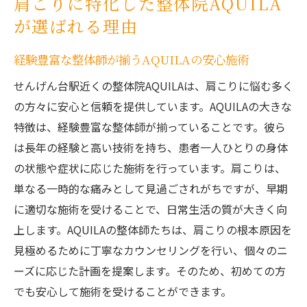
肩こりに特化した整体院AQUILA
良さ
が選ばれる理由
アフターケアの充実で根本から改善
日常から肩こりを解放するAQUILAのアプローチ
経験豊富な整体師が揃うAQUILAの安心施術
日常生活で役立つストレッチと姿勢改善の
せんげん台駅近くの整体院AQUILAは、肩こりに悩む多く
提案
の方々に安心と信頼を提供しています。AQUILAの大きな
肩こりを防ぐための生活習慣の見直し
特徴は、経験豊富な整体師が揃っていることです。彼ら
ストレスと肩こりの関係を考慮した施術
は長年の経験と高い技術を持ち、患者一人ひとりの身体
の状態や症状に応じた施術を行っています。肩こりは、
リラクゼーション効果を高める施術空間
単なる一時的な痛みとして見過ごされがちですが、早期
継続的なケアで慢性的な肩こりを撃退
に適切な施術を受けることで、日常生活の質が大きく向
肩こりの再発を防ぐための指導
上します。AQUILAの整体師たちは、肩こりの根本原因を
せんげん台駅近くで肩こり改善を実現する方法
見極めるために丁寧なカウンセリングを行い、個々のニ
徒歩圏内で便利な整体院選びのポイント
ーズに応じた計画を提案します。そのため、初めての方
肩こりに効く整体施術の種類について
でも安心して施術を受けることができます。