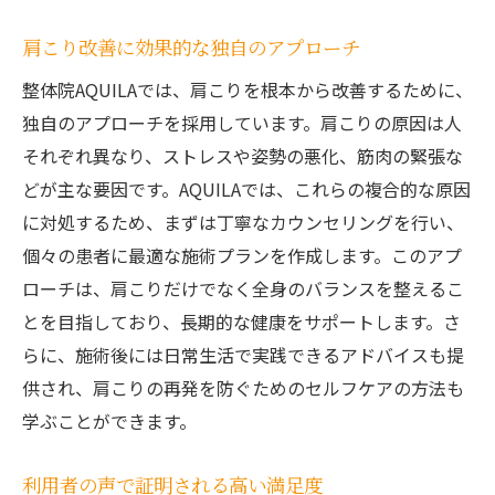
仕事帰りに立ち寄れる柔軟な営業時間
肩こり改善に効果的な独自のアプローチ
効率的に肩こりを解消するための計画
整体院AQUILAでは、肩こりを根本から改善するために、
忙しい日常に対応した予約システム
独自のアプローチを採用しています。肩こりの原因は人
ストレス軽減と肩こり改善の同時進行
それぞれ異なり、ストレスや姿勢の悪化、筋肉の緊張な
限られた時間で最大限の効果を引き出す
どが主な要因です。AQUILAでは、これらの複合的な原因
リラックス環境が肩こりに与える驚きの効果
に対処するため、まずは丁寧なカウンセリングを行い、
個々の患者に最適な施術プランを作成します。このアプ
心地よい空間で心と体をリフレッシュ
ローチは、肩こりだけでなく全身のバランスを整えるこ
施術中のリラクゼーションが肩こり改善に
とを目指しており、長期的な健康をサポートします。さ
効く理由
らに、施術後には日常生活で実践できるアドバイスも提
心地よい音楽とアロマで癒しの時間を提供
供され、肩こりの再発を防ぐためのセルフケアの方法も
心身のリラックスがもたらす健康効果
学ぶことができます。
施術環境がもたらす心理的安心感
リラクゼーションと整体の相乗効果
利用者の声で証明される高い満足度