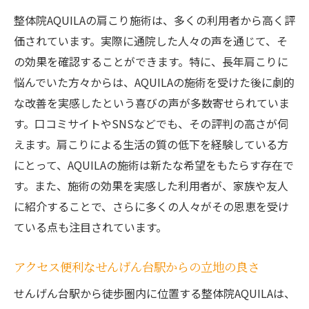
整体院AQUILAで肩こりのない快適な生活を手に
整体院AQUILAの肩こり施術は、多くの利用者から高く評
入れる
価されています。実際に通院した人々の声を通じて、そ
肩こりの不安を解消する施術の流れ
の効果を確認することができます。特に、長年肩こりに
快適な日常生活をサポートする整体プログ
悩んでいた方々からは、AQUILAの施術を受けた後に劇的
ラム
な改善を実感したという喜びの声が多数寄せられていま
す。口コミサイトやSNSなどでも、その評判の高さが伺
日々の疲れをリセットするための施術
えます。肩こりによる生活の質の低下を経験している方
肩こりゼロを目指す生活改善の提案
にとって、AQUILAの施術は新たな希望をもたらす存在で
整体施術による生活の質向上
す。また、施術の効果を実感した利用者が、家族や友人
肩こりから解放された明るい未来
に紹介することで、さらに多くの人々がその恩恵を受け
肩こりを劇的に改善するための整体院AQUILAの
ている点も注目されています。
秘密
長年の研究に基づく施術ノウハウ
アクセス便利なせんげん台駅からの立地の良さ
最新技術を駆使した肩こり改善法
せんげん台駅から徒歩圏内に位置する整体院AQUILAは、