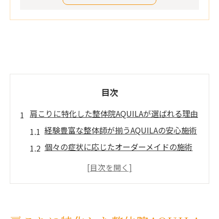
目次
肩こりに特化した整体院AQUILAが選ばれる理由
経験豊富な整体師が揃うAQUILAの安心施術
個々の症状に応じたオーダーメイドの施術
方針
肩こり改善に効果的な独自のアプローチ
利用者の声で証明される高い満足度
アクセス便利なせんげん台駅からの立地の