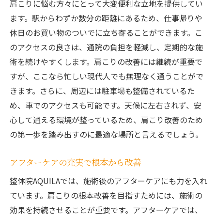
医学的見地からの効果的な施術法
肩こりに悩む方々にとって大変便利な立地を提供してい
利用者が語る劇的改善の体験談
ます。駅からわずか数分の距離にあるため、仕事帰りや
休日のお買い物のついでに立ち寄ることができます。こ
肩こり解消を加速させる施術のポイント
のアクセスの良さは、通院の負担を軽減し、定期的な施
知識と経験に裏打ちされた信頼の整体
術を続けやすくします。肩こりの改善には継続が重要で
すが、ここなら忙しい現代人でも無理なく通うことがで
きます。さらに、周辺には駐車場も整備されているた
め、車でのアクセスも可能です。天候に左右されず、安
心して通える環境が整っているため、肩こり改善のため
の第一歩を踏み出すのに最適な場所と言えるでしょう。
アフターケアの充実で根本から改善
整体院AQUILAでは、施術後のアフターケアにも力を入れ
ています。肩こりの根本改善を目指すためには、施術の
効果を持続させることが重要です。アフターケアでは、