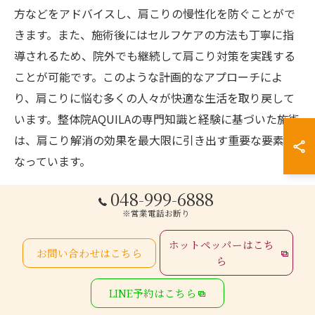
方などをアドバイスし、肩こりの慢性化を防ぐことがで
きます。また、施術後にはセルフケアの方法も丁寧に指
導されるため、院外でも継続して肩こり対策を実践する
ことが可能です。このような計画的なアプローチによ
り、肩こりに悩む多くの人々が快適な生活を取り戻して
います。整体院AQUILAの専門知識と経験に基づいた施術
は、肩こり解消の効果を最大限に引き出す重要な要素と
なっています。
048-999-6888
忙しい日常に対応した予約システム
※営業電話お断り
現代社会では、忙しい日常の中で肩こりを解消する時間
ホットペッパーはこち
を見つけることは容易ではありません。しかし、せんげ
お問い合わせはこちら
ら
ん台駅近くの整体院AQUILAでは、忙しい方々のために柔
軟な予約システムを導入しています。オンラインでの予
LINE予約はこちら
約が可能なため、自宅や職場からでも簡単に施術の予定