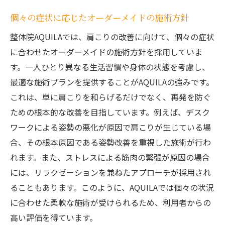
地域密着型の整体院で安心のケア
個々の症状に応じたオーダーメイドの施術方針
予約制で通いやすい施術スケジュール
せんげん台駅周辺の健康スポット紹介
整体院AQUILAでは、肩こりの改善に向けて、個々の症状
に合わせたオーダーメイドの施術方針を採用していま
地域の健康イベントと肩こり改善法
す。一人ひとり異なる生活習慣や身体の状態を考慮し、
肩こりの根本原因に迫る整体院AQUILAの施術
最適な施術プランを提供することがAQUILAの強みです。
筋肉の緊張を和らげる施術技法
これは、単に肩こりを和らげるだけでなく、再発を防ぐ
姿勢矯正による肩こりの根本治療
ための根本的な改善を目指しています。例えば、デスク
体のバランスを整える整体効果
ワークによる姿勢の悪化が原因で肩こりが生じている場
肩こりの原因を徹底的に分析
合、その根本原因である姿勢改善を重視した施術が行わ
個別カウンセリングで原因を特定
れます。また、ストレスによる筋肉の緊張が原因の場合
には、リラクゼーションを兼ねたアプローチが採用され
根本からの改善を目指す施術プラン
ることもあります。このように、AQUILAでは個々の状況
忙しいあなたにぴったり！肩こり解消整体プロ
に合わせた柔軟な施術が受けられるため、利用者からの
グラム
高い評価を得ています。
短時間で効果を実感できる施術メニュー