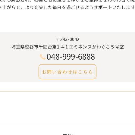
き上がらせ、より充実した毎日を過ごせるようサポートいたします
〒343-0042
埼玉県越谷市千間台東1-4-1 エミネンスかわぐち５号室
048-999-6888
お問い合わせはこちら