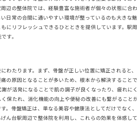
駅周辺の整体院では、経験豊富な施術者が個々の状態に合
疲労回復に効果的な整体施術
しい日常の合間に通いやすい環境が整っているのも大きな
健康的な姿勢を手に入れる方法
ともにリフレッシュできるひとときを提供しています。駅
せんげん台駅で健康的な生活を手に入れる秘訣
能です。
骨盤矯正で目指す健康生活せんげん台駅の整体院を訪れる
骨盤矯正で実現する理想の健康生活
整体院を訪れるべき理由とその効果
岐にわたります。まず、骨盤が正しい位置に矯正されると
せんげん台駅での健康生活実践法
腰痛の原因となることが多いため、根本から解決すること
整体院選びのポイントとその特徴
代謝が活発になることで肌の調子が良くなったり、疲れに
骨盤矯正の長期的な健康効果
しく保たれ、消化機能の向上や便秘の改善にも繋がること
訪問することで得られる健康の変化
です。骨盤矯正は、単なる美容や健康法としてだけでなく
せんげん台駅で整体を活用骨盤矯正で得る新たなバランス
んげん台駅周辺で整体院を利用し、これらの効果を体感し
整体で得る新しい身体のバランス
骨盤矯正を活用した健康的な変化