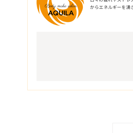
からエネルギーを湧