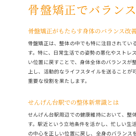
骨盤矯正でバラン
骨盤矯正がもたらす身体のバランス改
骨盤矯正は、整体の中でも特に注目されてい
す。特に、日常生活での姿勢の悪化やストレ
い位置に戻すことで、身体全体のバランスが
上し、活動的なライフスタイルを送ることが
重要な役割を果たします。
せんげん台駅での整体新常識とは
せんげん台駅周辺での健康維持において、整
す。駅近という立地条件を活かし、忙しい生
の中心を正しい位置に戻し、全身のバランス