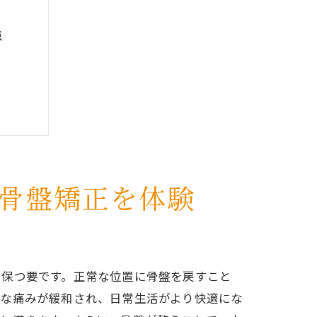
験
骨盤矯正を体験
る
を保つ要です。正常な位置に骨盤を戻すこと
的な痛みが緩和され、日常生活がより快適にな