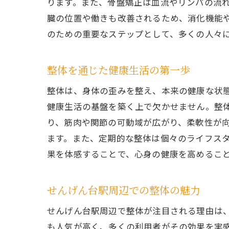
ります。また、骨盤矯正は血流やリンパの流
臓の位置や働きも改善されるため、消化機能
のための重要なステップとして、多くの人々
整体を通じた健康生活の第一歩
整体は、身体の歪みを整え、本来の健康な状
健康生活の基盤を築く上で欠かせません。整
り、筋肉や関節の可動域が広がり、柔軟性が
ます。また、定期的な整体は個々のライフス
果を体感することで、心身の健康を高めるこ
せんげん台駅周辺での整体の魅力
せんげん台駅周辺で整体が注目される理由は
も人気が高く、多くの利用者がその効果を実