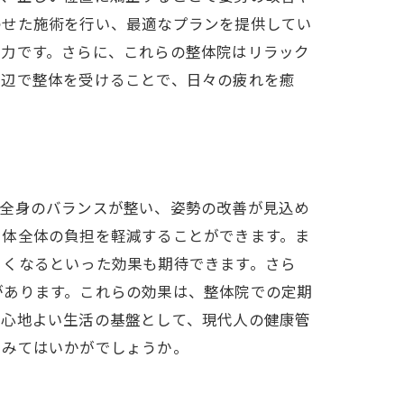
わせた施術を行い、最適なプランを提供してい
魅力です。さらに、これらの整体院はリラック
周辺で整体を受けることで、日々の疲れを癒
理由
、全身のバランスが整い、姿勢の改善が見込め
で体全体の負担を軽減することができます。ま
くくなるといった効果も期待できます。さら
があります。これらの効果は、整体院での定期
、心地よい生活の基盤として、現代人の健康管
てみてはいかがでしょうか。