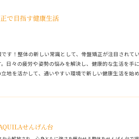
矯正で目指す健康生活
報です！整体の新しい常識として、骨盤矯正が注目されて
す。日々の疲労や姿勢の悩みを解決し、健康的な生活を手
の立地を活かして、通いやすい環境で新しい健康生活を始
QUILAせんげん台
スから解放され、心身ともに強さを輝かせる整体をせんげん台で提