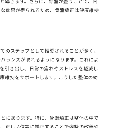
と導きます。さらに、骨盤が整うことで、内
的な効果が得られるため、骨盤矯正は健康維持
めてのステップとして推奨されることが多く、
のバランスが取れるようになります。これによ
力を引き出し、日常の疲れやストレスを軽減し
健康維持をサポートします。こうした整体の効
を活用
ことにあります。特に、骨盤矯正は整体の中で
り、正しい位置に矯正することで姿勢の改善や