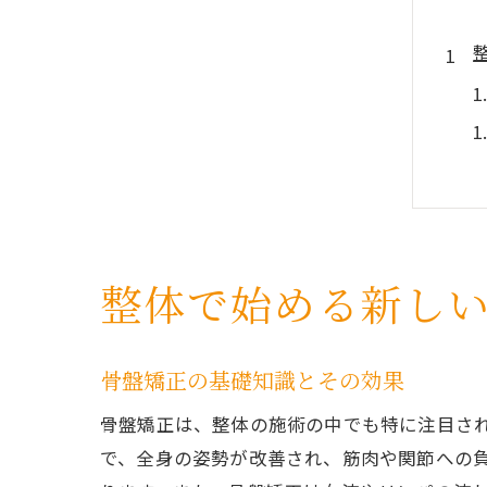
整体で始める新し
骨盤矯正の基礎知識とその効果
骨盤矯正は、整体の施術の中でも特に注目さ
で、全身の姿勢が改善され、筋肉や関節への