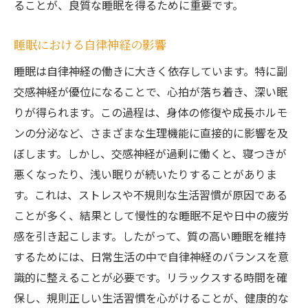
ることが、良質な睡眠を得るために重要です。
自律神経を意識した時間管理の工夫
ストレス管理と自律神経の関係性
睡眠における自律神経の影響
自律神経の調整が睡眠の質を向上させる理由
睡眠は自律神経の働きに大きく依存しています。特に副
自律神経と睡眠の質の科学的背景
交感神経が優位になることで、心拍が落ち着き、深い眠
睡眠の質向上に寄与する自律神経の働き
りが得られます。この過程は、身体の修復や成長ホルモ
自律神経の調整で得られる深い睡眠
ンの分泌など、さまざまな生理機能に直接的に影響を及
自律神経とリラックスした睡眠の関連性
ぼします。しかし、交感神経が過剰に働くと、寝つきが
自律神経が睡眠の質に与える具体的な効果
悪くなったり、浅い眠りが続いたりすることがありま
す。これは、ストレスや不規則な生活習慣が原因である
質の高い睡眠を得るための自律神経の役割
ことが多く、結果として慢性的な睡眠不足や日中の疲労
リラクゼーションと自律神経の関係性を探る
感を引き起こします。したがって、質の高い睡眠を維持
リラクゼーションによる自律神経の安定化
するためには、日常生活の中で自律神経のバランスを意
心の安定と自律神経の調和
識的に整えることが必要です。リラックスする時間を確
マインドフルネスが自律神経に与える影響
保し、規則正しい生活習慣を心がけることが、健康的な