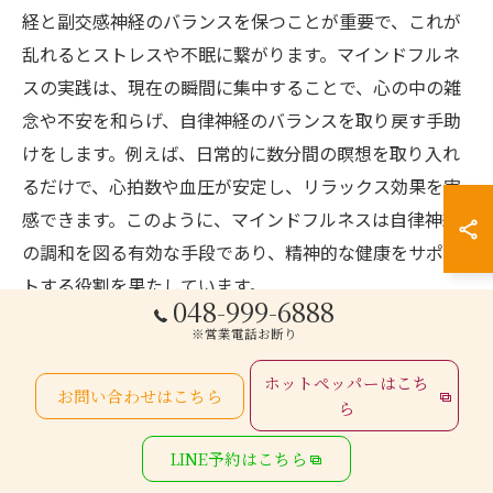
経と副交感神経のバランスを保つことが重要で、これが
乱れるとストレスや不眠に繋がります。マインドフルネ
スの実践は、現在の瞬間に集中することで、心の中の雑
念や不安を和らげ、自律神経のバランスを取り戻す手助
けをします。例えば、日常的に数分間の瞑想を取り入れ
るだけで、心拍数や血圧が安定し、リラックス効果を実
感できます。このように、マインドフルネスは自律神経
の調和を図る有効な手段であり、精神的な健康をサポー
トする役割を果たしています。
048-999-6888
※営業電話お断り
深呼吸と自律神経の関係
ホットペッパーはこち
深呼吸は、自律神経の調整において非常に重要な役割を
お問い合わせはこちら
ら
果たします。普段の生活で呼吸が浅くなりがちな現代人
にとって、深呼吸を意識的に行うことは、交感神経の過
LINE予約はこちら
剰な働きを抑制し、副交感神経を活性化させる助けとな