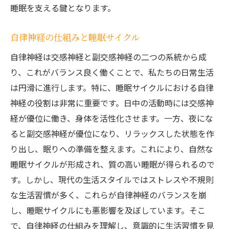
深呼吸と自律神経の関係
睡眠を支える鍵となります。
音楽療法と自律神経のバランス
自律神経の仕組みと睡眠サイクル
心身のリラックスが自律神経に与える効果
食事と運動が自律神経と睡眠に与える影響
自律神経は交感神経と副交感神経の二つの系統から成
り、これがバランス良く働くことで、私たちの日常生活
栄養バランスと自律神経の関係
は円滑に進行します。特に、睡眠サイクルにおける自律
運動が自律神経を活性化するメカニズム
神経の役割は非常に重要です。日中の活動時には交感神
健康的な食事と自律神経の調整
経が優位に働き、身体を活性化させます。一方、夜にな
有酸素運動が自律神経に及ぼす効果
ると副交感神経が優位になり、リラックスした状態を作
食事のタイミングと自律神経の影響
り出し、眠りへの準備を整えます。これにより、自然な
運動習慣が睡眠の質に与える変化
睡眠サイクルが形成され、質の高い睡眠が得られるので
自律神経が整うことで得られる日常の変化
す。しかし、現代の生活スタイルではストレスや不規則
自律神経の安定がもたらす心理的効果
な生活習慣が多く、これらが自律神経のバランスを崩
し、睡眠サイクルにも悪影響を及ぼしています。そこ
エネルギーレベルの向上と自律神経
で、自律神経の仕組みを理解し、意識的に生活習慣を見