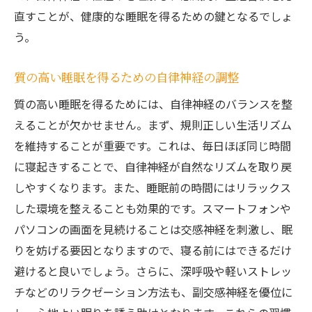
自律神経と日常生活の質の向上
直すことが、健康的な睡眠を得るための鍵となるでしょ
免疫力向上と自律神経の関係
う。
自律神経が整うことで得られる健康改善
ストレス耐性が向上した日常生活
質の高い睡眠を得るための自律神経の調整
健康的な生活を目指すために自律神経を意識し
質の高い睡眠を得るためには、自律神経のバランスを整
よう
えることが欠かせません。まず、規則正しい生活リズム
ライフスタイル改善と自律神経の意識
を維持することが重要です。これは、毎日ほぼ同じ時間
自律神経を整えるための毎日の習慣
に寝起きすることで、自律神経が自然なリズムを取り戻
自律神経を意識した健康的な生活設計
しやすくなります。また、睡眠前の時間にはリラックス
した環境を整えることも効果的です。スマートフォンや
自律神経の調整で得る持続可能な健康
パソコンの画面を見続けることは交感神経を刺激し、眠
心身のバランスを自律神経で整える
りを妨げる要因となりますので、寝る前にはできるだけ
健康的な未来のための自律神経の重要性
避けると良いでしょう。さらに、深呼吸や軽いストレッ
チなどのリラクゼーション方法も、副交感神経を優位に