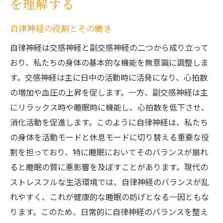
を理解する
ストレスが自律神経に与える影響
自律神経の役割とその働き
テクノロジーが自律神経に及ぼす効果
生活リズムの乱れと自律神経の関係
自律神経は交感神経と副交感神経の二つから成り立って
おり、私たちの身体の基本的な機能を無意識に調整しま
環境要因が自律神経に及ぼす影響
す。交感神経は主に日中の活動時に活発になり、心拍数
現代の食生活と自律神経の関係
の増加や血圧の上昇を促します。一方、副交感神経は主
忙しい日常生活が自律神経に与えるストレ
にリラックス時や睡眠時に機能し、心拍数を低下させ、
ス
消化活動を促進します。このように自律神経は、私たち
自律神経のバランスを整えるための生活習慣の
の身体を活動モードと休息モードに切り替える重要な役
工夫
割を担っており、特に睡眠においてそのバランスが崩れ
リズムのある生活で自律神経を整える
ると睡眠の質に悪影響を及ぼすことがあります。現代の
自然のリズムを活かした生活習慣
ストレスフルな生活環境では、自律神経のバランスが乱
ヨガや瞑想で自律神経を活性化する
れやすく、これが健康的な睡眠の妨げとなる一因ともな
ります。このため、日常的に自律神経のバランスを整え
リラクゼーションと自律神経の調整術