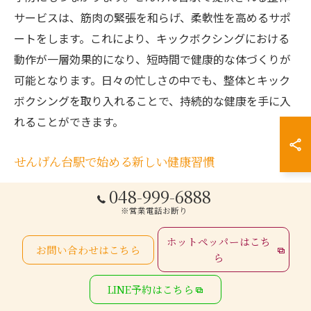
サービスは、筋肉の緊張を和らげ、柔軟性を高めるサポ
ートをします。これにより、キックボクシングにおける
動作が一層効果的になり、短時間で健康的な体づくりが
可能となります。日々の忙しさの中でも、整体とキック
ボクシングを取り入れることで、持続的な健康を手に入
れることができます。
せんげん台駅で始める新しい健康習慣
せんげん台駅での新しい健康習慣は、整体とキックボク
048-999-6888
シングを融合したユニークなプログラムです。このアプ
※営業電話お断り
ローチでは、整体によって体の歪みを正し、心身のバラ
ホットペッパーはこち
お問い合わせはこちら
ンスを整えるとともに、キックボクシングで全身を動か
ら
し、ストレス発散と体力増強を図ります。特に、整体の
LINE予約はこちら
技術は日常生活での姿勢改善にも寄与し、持続的な健康