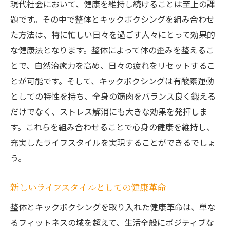
理想の健康を追求するための方法
現代社会において、健康を維持し続けることは至上の課
キックボクシングで得られるダイエット効
題です。その中で整体とキックボクシングを組み合わせ
果
た方法は、特に忙しい日々を過ごす人々にとって効果的
な健康法となります。整体によって体の歪みを整えるこ
整体によるダイエットサポート
とで、自然治癒力を高め、日々の疲れをリセットするこ
理想の体型を目指す健康習慣の実践
とが可能です。そして、キックボクシングは有酸素運動
整体でバランスを整えキックボクシングで全身
としての特性を持ち、全身の筋肉をバランス良く鍛える
を鍛える秘訣
だけでなく、ストレス解消にも大きな効果を発揮しま
整体で得られる身体の安定
す。これらを組み合わせることで心身の健康を維持し、
キックボクシングで全身運動を取り入れる
充実したライフスタイルを実現することができるでしょ
身体のバランスを保つための整体の役割
う。
全身を強化するキックボクシングのテクニ
新しいライフスタイルとしての健康革命
ック
健康を維持するための適切な運動方法
整体とキックボクシングを取り入れた健康革命は、単な
整体とキックボクシングで得る健康的な体
るフィットネスの域を超えて、生活全般にポジティブな