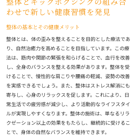
整体とキックボクシングの組み合
シング
わせで新しい健康習慣を発見
新しいライフスタイルとしての健康革命
せんげん台駅で整体を通じて効果的なダイエッ
整体の基本とその健康メリット
トを始めよう
整体とは、体の歪みを整えることを目的とした療法であ
根本改善整体院AQUILAせんげん台の整体の
り、自然治癒力を高めることを目指しています。この療
特徴
法は、筋肉や関節の緊張を和らげることで、血行を改善
整体がダイエットに与える影響
し、全身のバランスを整える効果があります。整体を受
ダイエットに最適な整体の施術とは
けることで、慢性的な肩こりや腰痛の軽減、姿勢の改善
を実感できるでしょう。また、整体はストレス解消にも
整体による身体のバランス改善
寄与し、心身のリラックスを促します。これにより、日
せんげん台駅で始める健康的な生活
常生活での疲労感が減少し、より活動的なライフスタイ
ダイエット成功のための整体の活用法
ルが実現しやすくなります。整体の施術は、単なるリラ
心身をリフレッシュ！整体とキックボクシング
クゼーション以上の効果をもたらし、継続的に受けるこ
でストレス解消
とで、身体の自然なバランスを維持できます。
ストレス解消に最適な整体の施術