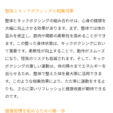
整体とキックボクシングで作る新しい日常
整体とキックボクシングの相乗効果
せんげん台駅発整体とキックボクシングで心と
体を整える方法
整体とキックボクシングの組み合わせは、心身の健康を
大幅に向上させる効果があります。まず、整体では体の
せんげん台駅での健康プログラムの紹介
歪みを修正し、筋肉や関節の柔軟性を高めることができ
心と体のバランスを保つ整体の技術
ます。この整った身体状態は、キックボクシングにおい
全身を刺激するキックボクシングの効能
て重要です。柔軟性が向上することで、動作がスムーズ
整体とキックボクシングで心身をトータル
になり、怪我のリスクも低減されます。そして、キック
ケア
ボクシングの激しい運動は、体の隅々までエネルギーを
せんげん台駅で始める新しい健康習慣
巡らせるため、整体で整えた体を最大限に活用できま
整体とキックボクシングで得る持続的な健
す。このような相乗効果により、ただ単に運動をするよ
康
りも、さらに深いリフレッシュと健康改善が期待できる
新しい未来へのステップ整体とキックボクシン
のです。
グで得る健康の効果
健康習慣を始めるための第一歩
未来を見据えた健康法としての整体