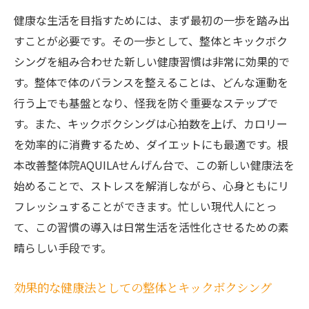
キックボクシングがもたらす長期的な健康
健康な生活を目指すためには、まず最初の一歩を踏み出
効果
すことが必要です。その一歩として、整体とキックボク
シングを組み合わせた新しい健康習慣は非常に効果的で
整体とキックボクシングで健康的な未来を
す。整体で体のバランスを整えることは、どんな運動を
創る
行う上でも基盤となり、怪我を防ぐ重要なステップで
次世代の健康への第一歩をせんげん台駅か
す。また、キックボクシングは心拍数を上げ、カロリー
ら
を効率的に消費するため、ダイエットにも最適です。根
心身の健康を高める新しいアプローチ
本改善整体院AQUILAせんげん台で、この新しい健康法を
持続可能な健康を目指す整体とキックボク
始めることで、ストレスを解消しながら、心身ともにリ
シング
フレッシュすることができます。忙しい現代人にとっ
キックボクシングダイエット整体で理想の健康
て、この習慣の導入は日常生活を活性化させるための素
を手に入れる
晴らしい手段です。
キックボクシングダイエットの基本
効果的な健康法としての整体とキックボクシング
整体を組み合わせたダイエットの秘訣