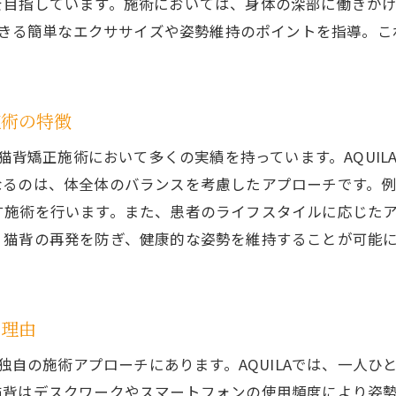
を目指しています。施術においては、身体の深部に働きか
猫背に悩む方へ！AQUILAの施術体験者の声を紹介
でできる簡単なエクササイズや姿勢維持のポイントを指導。
快適な生活を取り戻す！AQUILAでの猫背改善体験
QUILAせんげん台で猫背を根本から改善するためのアプロ
根本改善を目指すAQUILAの猫背矯正アプローチ
施術の特徴
猫背改善におけるAQUILAの独自戦略を深掘り
、猫背矯正施術において多くの実績を持っています。AQUI
AQUILAの猫背改善施術における科学的根拠
なるのは、体全体のバランスを考慮したアプローチです。
姿勢改善を目指すAQUILAの総合的アプローチ
す施術を行います。また、患者のライフスタイルに応じた
AQUILAが提案する猫背とライフスタイルの改善方法
猫背の再発を防ぎ、健康的な姿勢を維持することが可能にな
猫背改善のためのAQUILAのアプローチの全貌
背解消への道！整体院AQUILAせんげん台の独自施術法とは
る理由
猫背改善のカギ！AQUILAの施術法の特徴
AQUILAが提供する猫背解消のための独自技術
の独自の施術アプローチにあります。AQUILAでは、一人
猫背矯正に特化したAQUILAの施術法を理解する
背はデスクワークやスマートフォンの使用頻度により姿勢が