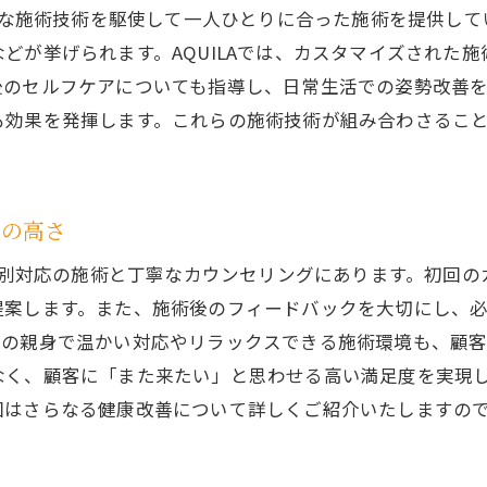
多様な施術技術を駆使して一人ひとりに合った施術を提供し
猫背改善とリラクゼーションを両立するAQUILAの手法
どが挙げられます。AQUILAでは、カスタマイズされた
せんげん台のAQUILAで体感するリラクゼーションの力
後のセルフケアについても指導し、日常生活での姿勢改善
AQUILAのリラクゼーション効果がもたらす猫背改善の
効果を発揮します。これらの施術技術が組み合わさることで
猫背改善に寄与するAQUILAのリラクゼーションの秘密
玉県せんげん台で猫背を根本改善する整体院AQUILAの特徴
度の高さ
AQUILAが持つ猫背矯正のための独自の特徴
せんげん台のAQUILAが猫背改善に特化する理由
、個別対応の施術と丁寧なカウンセリングにあります。初回
根本から猫背を改善するAQUILAの特長を探る
提案します。また、施術後のフィードバックを大切にし、
の親身で温かい対応やリラックスできる施術環境も、顧客に
AQUILAの猫背矯正における革新的な特徴
く、顧客に「また来たい」と思わせる高い満足度を実現して
猫背改善を支えるAQUILAの施術の特質
回はさらなる健康改善について詳しくご紹介いたしますの
AQUILAが推奨する猫背改善の特異性
しい現代人にぴったり！整体院AQUILAせんげん台の猫背