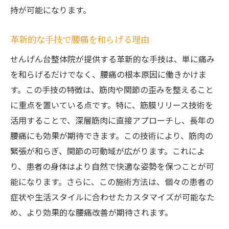
持が可能になります。
せんげん台整体の健康的なライフスタイル
提案
革新的な手技で腰痛を和らげる理由
腰痛を予防するための日常的な習慣
せんげん台整体院が提供する革新的な手技は、単に痛み
整体と共に取り入れるべきセルフケア方法
を和らげるだけでなく、腰痛の根本原因に働きかけま
健康維持のための食事と運動のバランス
す。この手技の特徴は、筋肉や関節の歪みを整えること
心身の健康を促進するライフスタイル
に重点を置いている点です。特に、筋膜リリース技術を
患者の健康意識を高めるためのアプローチ
活用することで、深層筋肉に直接アプローチし、長年の
腰痛改善を可能にするせんげん台整体の独自手
腰痛にも効果が期待できます。この技術により、筋肉の
法の全貌
緊張が和らぎ、関節の可動域が広がります。これによ
せんげん台整体の独自手法の特徴
り、患者の身体はより自然で快適な姿勢を保つことが可
能になります。さらに、この施術方法は、個々の患者の
腰痛改善に向けた多角的アプローチ
症状や生活スタイルに合わせたカスタマイズが可能なた
手法がもたらす即効性と持続性の理由
め、より効果的な腰痛改善が期待されます。
新たな技術と伝統的手法の融合