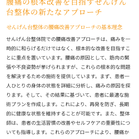
腰痛の根本改善を目指すせんげん
ニズム
台整体の新たなアプローチ
革新的な手技で腰痛を和らげる理由
せんげん台整体のアプローチが他と異なる
せんげん台整体の腰痛改善アプローチの基本理念
点
せんげん台整体院での腰痛改善アプローチは、痛みを一
患者に合った個別施術プランの重要性
時的に和らげるだけではなく、根本的な改善を目指すこ
毎日の姿勢が腰痛を悪化させる理由とせんげん
とに重点を置いています。腰痛の原因として、筋肉の緊
台整体の解決策
張や不良姿勢が挙げられますが、これらの根本的な問題
悪い姿勢が腰痛に与える影響とは
を解決するための施術を提供しています。まず、患者一
姿勢改善のための具体的な指導方法
人ひとりの身体の状態を詳細に分析し、痛みの原因を探
せんげん台整体が推奨する正しい姿勢とは
ります。そして、その結果に基づいて、患者に最適な施
術プランを作成します。これにより、再発を防ぎ、長期
日常生活で実践できる姿勢の改善法
的に健康な状態を維持することが可能です。また、整体
姿勢矯正が腰痛緩和に及ぼす効果
師は、患者の生活習慣の改善やセルフケアの重要性につ
せんげん台整体での姿勢改善サポート
いても指導します。これらのアプローチにより、腰痛か
生活習慣の見直しが腰痛改善にどれだけ効果的