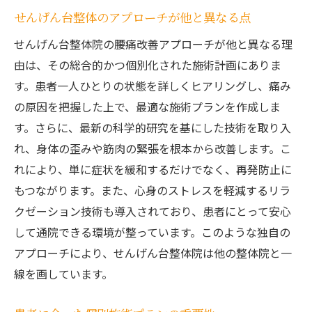
患者満足度を高めるための工夫
せんげん台整体のアプローチが他と異なる点
継続的な研究開発による手法の進化
せんげん台整体院の腰痛改善アプローチが他と異なる理
せんげん台整体院での腰痛改善が日常生活に与
由は、その総合的かつ個別化された施術計画にありま
える驚きの変化
す。患者一人ひとりの状態を詳しくヒアリングし、痛み
腰痛改善後の日常生活の変化とは
の原因を把握した上で、最適な施術プランを作成しま
動作の向上がもたらす生活の質向上
す。さらに、最新の科学的研究を基にした技術を取り入
腰痛改善による仕事への影響
れ、身体の歪みや筋肉の緊張を根本から改善します。こ
れにより、単に症状を緩和するだけでなく、再発防止に
家事や趣味を楽しむための体づくり
もつながります。また、心身のストレスを軽減するリラ
患者の声に見る腰痛改善の実際の効果
クゼーション技術も導入されており、患者にとって安心
せんげん台整体で得られる健康的な暮らし
して通院できる環境が整っています。このような独自の
アプローチにより、せんげん台整体院は他の整体院と一
線を画しています。