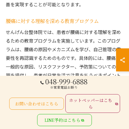
善を実現することが可能となります。
腰痛に対する理解を深める教育プログラム
せんげん台整体院では、患者が腰痛に対する理解を深め
るための教育プログラムを実施しています。このプログ
ラムは、腰痛の原因やメカニズムを学び、自己管理の重
要性を再認識するためのものです。具体的には、腰痛の
一般的な原因、リスクファクター、予防策についての知
識を提供し、患者が日常生活で注意を払うべきポイント
048-999-6888
を明らかにします。教育プログラムの一環として、腰痛
※営業電話お断り
を悪化させる可能性のある行動や姿勢を避けるための具
ホットペッパーはこち
体的なアドバイスも行われます。これにより、患者は腰
お問い合わせはこちら
ら
痛に対する正確な知識を持ち、適切な対策を講じること
で、腰痛の発生や再発を予防することができます。教育
LINE予約はこちら
プログラムは、患者が自らの健康を積極的に管理するた