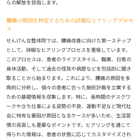
らの解放を目指します。
かを探る
腰痛改善における生活習慣の重要性
腰痛の原因を特定するための詳細なヒアリングプロセ
ス
健康的な生活習慣を築くためのヒント
腰痛予防のための日常動作の見直し
せんげん台整体院では、腰痛改善に向けた第一ステップ
食事と運動が腰痛に与える影響
として、詳細なヒアリングプロセスを重視しています。
このプロセスは、患者のライフスタイル、職業、日常の
せんげん台整体でのライフスタイルアドバ
身体活動、そして過去の怪我や病歴などを包括的に聞き
イス
取ることから始まります。これにより、腰痛の原因を多
長期的な腰痛改善を実現するための生活習
角的に分析し、個々の患者に合った施術計画を立案する
慣
ための基礎情報を収集します。特に、長時間のデスクワ
腰痛を和らげるためのせんげん台整体の具体的
ークや立ち仕事による姿勢の不良、運動不足など現代社
な施術法
会に特有な要因が原因となるケースが多いため、生活習
せんげん台整体での施術メニュー紹介
慣の見直しも重要なポイントです。ヒアリングを通じて
筋肉緩和を目的とした独自の手技
得られた情報は、患者の状態に応じてカスタマイズされ