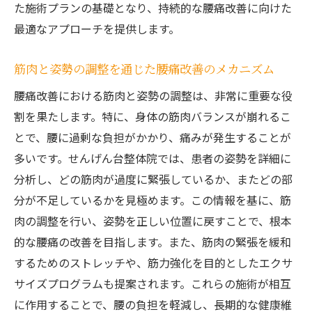
痛みに応じた施術法のカスタマイズ
た施術プランの基礎となり、持続的な腰痛改善に向けた
リラクゼーションと治療を兼ね備えた施術
最適なアプローチを提供します。
施術効果を高めるための準備方法
筋肉と姿勢の調整を通じた腰痛改善のメカニズム
患者の声から見る施術結果
腰痛改善における筋肉と姿勢の調整は、非常に重要な役
せんげん台整体院での腰痛改善のための生活指
割を果たします。特に、身体の筋肉バランスが崩れるこ
導とその効果
とで、腰に過剰な負担がかかり、痛みが発生することが
生活指導が腰痛改善に果たす役割
多いです。せんげん台整体院では、患者の姿勢を詳細に
個別指導による腰痛再発防止策
分析し、どの筋肉が過度に緊張しているか、またどの部
せんげん台整体での継続的な生活指導
分が不足しているかを見極めます。この情報を基に、筋
腰痛に対する理解を深める教育プログラム
肉の調整を行い、姿勢を正しい位置に戻すことで、根本
生活の質を向上させるためのアドバイス
的な腰痛の改善を目指します。また、筋肉の緊張を緩和
生活指導と施術の相乗効果について
するためのストレッチや、筋力強化を目的としたエクサ
サイズプログラムも提案されます。これらの施術が相互
腰痛を抱える方々へせんげん台整体が提供する
に作用することで、腰の負担を軽減し、長期的な健康維
健康的なライフスタイル