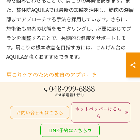
導を組み合わせることで、肩こりの再発を防ぎます。ま
た、整体院AQUILAでは最新の設備を活用し、筋肉の深層
部までアプローチする手法を採用しています。さらに、
施術後も患者の状態をモニタリングし、必要に応じてプ
ランを調整することで、長期的な健康をサポートしま
す。肩こりの根本改善を目指す方には、せんげん台の
AQUILAが強くおすすめできます。
肩こりケアのための独自のアプローチ
048-999-6888
根本改善整体院AQUILAせんげん台の肩こりケアは、独自
※営業電話お断り
のアプローチで評判です。最新の研究に基づき、伝統的
な整体技術と現代の科学を組み合わせた施術法を提供し
ホットペッパーはこち
お問い合わせはこちら
ています。特に、患者個々の体調や生活習慣を考慮し、
ら
オーダーメイドの施術プランを提案します。さらに、施
LINE予約はこちら
術中にはリラックスできる環境を整え、身体だけでなく