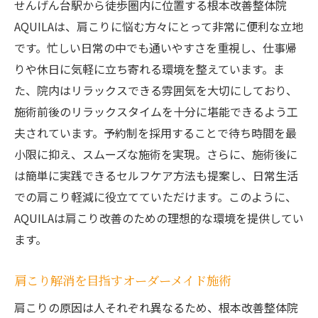
せんげん台駅から徒歩圏内に位置する根本改善整体院
ン施術
AQUILAは、肩こりに悩む方々にとって非常に便利な立地
肩こりケアに特化した根本改善整体院AQUILAを
です。忙しい日常の中でも通いやすさを重視し、仕事帰
選ぶ理由
りや休日に気軽に立ち寄れる環境を整えています。ま
肩こり専門の高い技術力と実績
た、院内はリラックスできる雰囲気を大切にしており、
地域からの信頼と高評価の理由
施術前後のリラックスタイムを十分に堪能できるよう工
肩こりケアに特化した設備と環境
夫されています。予約制を採用することで待ち時間を最
施術の効果を実感する顧客の声
小限に抑え、スムーズな施術を実現。さらに、施術後に
は簡単に実践できるセルフケア方法も提案し、日常生活
肩こりの改善に向けた充実のサポート
での肩こり軽減に役立てていただけます。このように、
せんげん台で選ばれる整体院の魅力
AQUILAは肩こり改善のための理想的な環境を提供してい
ます。
肩こり解消を目指すオーダーメイド施術
肩こりの原因は人それぞれ異なるため、根本改善整体院