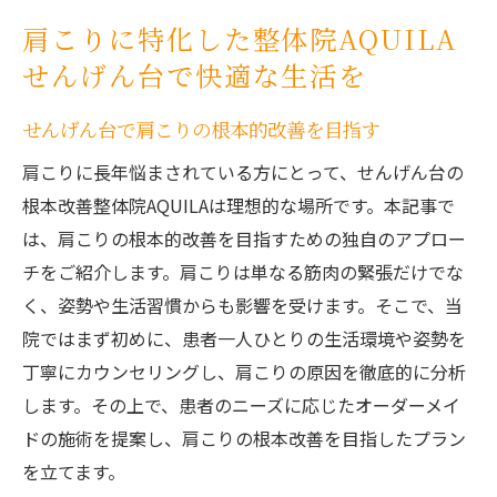
快適な生活をサポートする整体後のセルフ
肩こりに特化した整体院AQUILA
ケア
せんげん台で快適な生活を
通いやすい立地とリラックスできる環境
肩こり解消を目指すオーダーメイド施術
せんげん台で肩こりの根本的改善を目指す
肩こりの悩みを根本から解決するAQUILAのアプ
肩こりに長年悩まされている方にとって、せんげん台の
ローチ
根本改善整体院AQUILAは理想的な場所です。本記事で
肩こりの原因を徹底的に分析するカウンセ
は、肩こりの根本的改善を目指すための独自のアプロー
リング
チをご紹介します。肩こりは単なる筋肉の緊張だけでな
筋肉の緊張をほぐす専門的な施術法
く、姿勢や生活習慣からも影響を受けます。そこで、当
姿勢改善を通じた肩こりの根本解決
院ではまず初めに、患者一人ひとりの生活環境や姿勢を
丁寧にカウンセリングし、肩こりの原因を徹底的に分析
整体院AQUILAの先進的なアプローチとは
します。その上で、患者のニーズに応じたオーダーメイ
整体後の生活習慣改善アドバイス
ドの施術を提案し、肩こりの根本改善を目指したプラン
肩こり再発を防ぐための効果的な方法
を立てます。
せんげん台駅近くの整体院AQUILAが肩こりに最