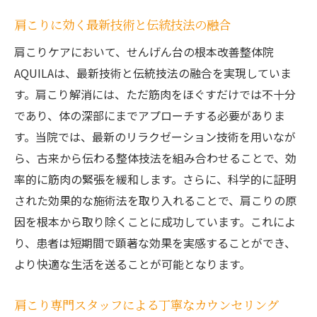
適な理由
肩こりに効く最新技術と伝統技法の融合
駅近でアクセス抜群！忙しい方に最適な立
肩こりケアにおいて、せんげん台の根本改善整体院
地
AQUILAは、最新技術と伝統技法の融合を実現していま
肩こり専門の整体師による個別対応
す。肩こり解消には、ただ筋肉をほぐすだけでは不十分
リラックスできる施術環境の魅力
であり、体の深部にまでアプローチする必要がありま
最新の研究と実績に基づく施術法
す。当院では、最新のリラクゼーション技術を用いなが
肩こり改善の実績で地元から高評価
ら、古来から伝わる整体技法を組み合わせることで、効
率的に筋肉の緊張を緩和します。さらに、科学的に証明
柔軟な営業時間で通いやすい整体院
された効果的な施術法を取り入れることで、肩こりの原
肩こりケアの新常識根本改善整体院AQUILAせん
因を根本から取り除くことに成功しています。これによ
げん台の魅力
り、患者は短期間で顕著な効果を実感することができ、
肩こりを根本から改善する新しいケア法
より快適な生活を送ることが可能となります。
整体院AQUILAのユニークな施術スタイル
肩こりケアにおける最新の知識と技術
肩こり専門スタッフによる丁寧なカウンセリング