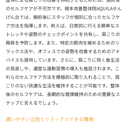
時間を有効に使える柔軟な施術プログラム
のセルフケアが不可欠です。根本改善整体院AQUILAせん
げん台では、施術後にスタッフが個別に合ったセルフケ
短時間で効果を実感できる施術内容
ア方法を指導します。例えば、日常的に行える簡単なス
整体院AQUILAの予約システムの活用法
トレッチや姿勢のチェックポイントを共有し、肩こりの
忙しい日常に最適な肩こりケア
再発を予防します。また、特定の筋肉を緩めるためのリ
忙しい方でも続けやすい施術計画
ラックス法や、オフィスでの姿勢を改善するためのアド
整体院AQUILAで肩こりのない快適な毎日を手に
バイスも提供しています。さらに、肩こりに効く食生活
入れる方法
の見直しや、適度な運動習慣の導入も推奨されます。こ
肩こり改善のための生活習慣の見直し
れらのセルフケア方法を積極的に取り入れることで、肩
整体院AQUILAの施術後にできるセルフケア
こりのない快適な生活を維持することが可能です。整体
後のセルフケアは、長期的な健康維持のための重要なス
肩こりが解消された生活の変化を体感
テップと言えるでしょう。
長期的な効果を持続させるためのコツ
肩こりのない快適な暮らしを実現する
通いやすい立地とリラックスできる環境
日々のストレスを軽減するリラクゼーショ