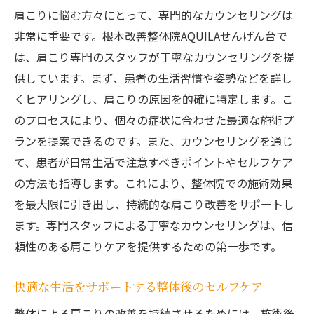
整体院選びで重視すべきポイント
肩こりに悩む方々にとって、専門的なカウンセリングは
肩こり解消に向けた個別プログラム
非常に重要です。根本改善整体院AQUILAせんげん台で
地域密着型で親しみやすい整体院
は、肩こり専門のスタッフが丁寧なカウンセリングを提
肩こり解消を目指すAQUILAのオーダーメイド施
供しています。まず、患者の生活習慣や姿勢などを詳し
術とは
くヒアリングし、肩こりの原因を的確に特定します。こ
のプロセスにより、個々の症状に合わせた最適な施術プ
肩こりの症状に合わせた個別施術プラン
ランを提案できるのです。また、カウンセリングを通じ
オーダーメイド施術で効果的に肩こり解消
て、患者が日常生活で注意すべきポイントやセルフケア
施術前後のフィードバックで改善を確認
の方法も指導します。これにより、整体院での施術効果
整体院AQUILAの特別な施術手法
を最大限に引き出し、持続的な肩こり改善をサポートし
長期的な肩こり対策を提供するプラン
ます。専門スタッフによる丁寧なカウンセリングは、信
肩こりケアのための独自のアプローチ
頼性のある肩こりケアを提供するための第一歩です。
忙しいあなたにおすすめせんげん台の肩こり専
快適な生活をサポートする整体後のセルフケア
門整体院
忙しくても通いやすい便利な立地
整体による肩こりの改善を持続させるためには、施術後