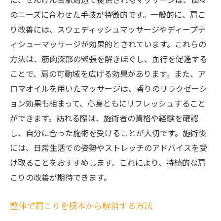
肩こり改善に特化した整体院の紹介
のニーズに合わせた手技が特徴的です。一般的に、肩こ
せんげん台駅周辺の整体院の特徴
り改善には、スウェディッシュマッサージやディープテ
整体による自然治癒力の向上
ィシューマッサージが効果的とされています。これらの
施術院を選ぶ際の注意点
方法は、筋肉深部の緊張を解きほぐし、血行を促進する
リラクゼーションを求めるならマッサージ整体
ことで、肩の可動域を広げる効果があります。また、ア
で体の歪みを整える
ロマオイルを用いたマッサージは、香りのリラクゼーシ
リラックス効果の高いマッサージとは
ョン効果も相まって、心身ともにリフレッシュすること
整体で体のバランスを整えるメリット
ができます。訪れる際は、施術者の資格や経験を確認
し、自分に合った施術を受けることが大切です。施術後
心身のリフレッシュ方法
には、日常生活での姿勢やストレッチのアドバイスを受
マッサージの種類とその効果
け取ることをおすすめします。これにより、持続的な肩
体の歪みを整える整体の技法
こりの改善が期待できます。
リラクゼーションを重視した施術の選び方
せんげん台駅周辺での施術を選ぶポイント整体
整体で肩こりを根本から解消する方法
とマッサージの違い