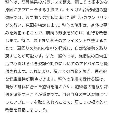
整体は、筋骨格系のバランスを整え、肩こりの根本的な
せんげん台駅近くの施術院の特徴
原因にアプローチする手法です。せんげん台駅周辺の整
整体とマッサージの選び方ガイド
体院では、まず個々の症状に応じた詳しいカウンセリン
施術院の選択基準と注意点
グを行い、原因を特定します。整体の施術は、身体の歪
せんげん台駅で人気の施術法
みを矯正することで、筋肉の緊張を和らげ、血行を改善
します。特に、肩甲骨や背骨のアライメントを整えるこ
自分に合った施術の見つけ方
とで、肩回りの筋肉の負担を軽減し、自然な姿勢を取り
整体とマッサージの違いを理解する
戻すことが可能です。また、整体では、施術後の日常生
せんげん台駅で肩こり改善整体とマッサージの
活で心掛けるべき姿勢や動作についてのアドバイスも提
ベストな選択とは
供されます。これにより、肩こりの再発を防ぎ、長期的
肩こりに効く施術の比較
な健康維持が期待できます。整体の施術を受ける際は、
整体とマッサージの組み合わせの効果
自分の身体に合った施術を選ぶため、施術者の経験や評
自身の症状に合った施術の選択
判を確認することが重要です。自分自身の生活習慣に合
せんげん台駅での施術体験談
ったアプローチを取り入れることで、肩こりの根本的な
改善を目指しましょう。
肩こり改善に向けた取り組み方