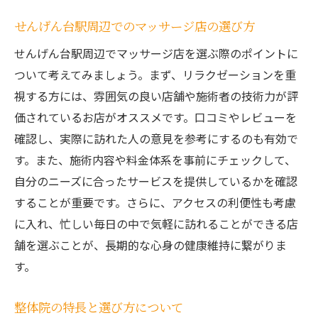
施術院の口コミと評判の確認
せんげん台駅周辺でのマッサージ店の選び方
整体で姿勢改善せんげん台駅周辺での施術を紹
せんげん台駅周辺でマッサージ店を選ぶ際のポイントに
介
ついて考えてみましょう。まず、リラクゼーションを重
姿勢改善に効果的な整体技術
視する方には、雰囲気の良い店舗や施術者の技術力が評
せんげん台駅近くの整体院の魅力
価されているお店がオススメです。口コミやレビューを
姿勢改善のための整体プラン
確認し、実際に訪れた人の意見を参考にするのも有効で
整体で正しい姿勢を取り戻す方法
す。また、施術内容や料金体系を事前にチェックして、
整体と姿勢の関係性とは
自分のニーズに合ったサービスを提供しているかを確認
施術前後のビフォーアフター
することが重要です。さらに、アクセスの利便性も考慮
に入れ、忙しい毎日の中で気軽に訪れることができる店
せんげん台駅周辺でのマッサージ心と体の癒し
舗を選ぶことが、長期的な心身の健康維持に繋がりま
を求めて
す。
心身を癒すマッサージの種類
せんげん台駅周辺のリラクゼーションスポ
整体院の特長と選び方について
ット