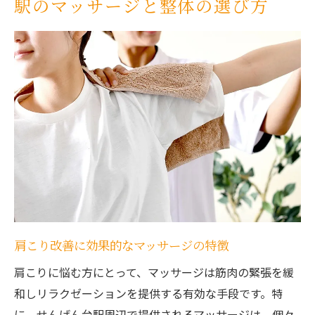
駅のマッサージと整体の選び方
マッサージと整体のどちらを選ぶべきか？
マッサージと整体の違いを知ってせんげん台駅
での選択に役立てる
マッサージと整体の施術内容の違い
リラクゼーションと治療の違い
マッサージがもたらす癒しの効果
整体が身体に与える影響とは
施術を選ぶ際のポイント
せんげん台駅周辺での実践例
整体の効果で肩こりと腰痛を和らげるせんげん
肩こり改善に効果的なマッサージの特徴
台駅周辺の施術院
整体施術の具体的な方法
肩こりに悩む方にとって、マッサージは筋肉の緊張を緩
和しリラクゼーションを提供する有効な手段です。特
腰痛に対する整体のアプローチ
に、せんげん台駅周辺で提供されるマッサージは、個々