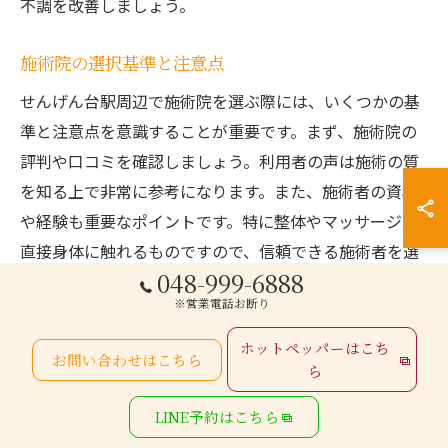
不調を改善しましょう。
施術院の選択基準と注意点
せんげん台駅周辺で施術院を選ぶ際には、いくつかの基
準と注意点を意識することが重要です。まず、施術院の
評判や口コミを確認しましょう。利用者の声は施術の質
を知る上で非常に参考になります。また、施術者の資格
や経験も重要なポイントです。特に整体やマッサージは
直接身体に触れるものですので、信頼できる施術者を選
048-999-6888
ぶことが健康への近道です。予約システムもチェックポ
※営業電話お断り
イントです。混雑する時期や時間帯を避けるために、オ
ンライン予約が可能な施術院を選ぶと便利です。そし
ホットペッパーはこち
お問い合わせはこちら
て、料金体系も透明性があるかどうかを確認しましょ
ら
う。最後に、実際に施術を受けてみて、自分の体に合っ
LINE予約はこちら
ているかを判断することが大切です。施術後の感覚や効