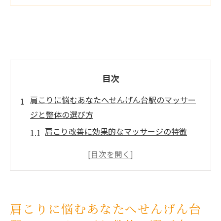
目次
肩こりに悩むあなたへせんげん台駅のマッサー
ジと整体の選び方
肩こり改善に効果的なマッサージの特徴
整体で肩こりを根本から解消する方法
せんげん台駅周辺でのマッサージ店の選び
方
整体院の特長と選び方について
肩こりに悩むあなたへせんげん台
肩こりに効果的な施術の種類と選択基準