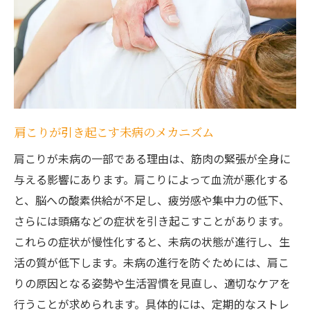
健康的な食生活が肩こりに与える影響
せんげん台駅の専門家が教える改善法
肩こり改善に効果的な生活習慣を見直そう
肩こり予防のための姿勢改善法
毎日取り入れたい食事のポイント
肩こりが引き起こす未病のメカニズム
運動習慣で肩こりを撃退
肩こりが未病の一部である理由は、筋肉の緊張が全身に
リラックス法で心と体を癒す
与える影響にあります。肩こりによって血流が悪化する
生活習慣を見直すためのチェックリスト
と、脳への酸素供給が不足し、疲労感や集中力の低下、
健康的なライフスタイルの実践
さらには頭痛などの症状を引き起こすことがあります。
肩こりを改善するために知っておきたいこと
これらの症状が慢性化すると、未病の状態が進行し、生
肩こりの原因を正しく理解する
活の質が低下します。未病の進行を防ぐためには、肩こ
肩こり改善のための最新技術
りの原因となる姿勢や生活習慣を見直し、適切なケアを
セルフケアで肩こりを予防
行うことが求められます。具体的には、定期的なストレ