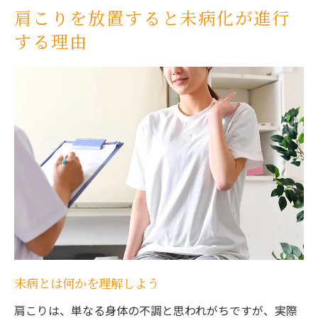
せんげん台駅周辺での未病防止策
肩こりを放置すると未病化が進行
日常生活に潜む肩こりの悪化要因とは
する理由
姿勢の悪さと肩こりの関係
生活習慣が肩こりに与える影響
デスクワークがもたらす肩こり
スマートフォンの使い過ぎに注意
ストレスと肩こりの悪循環
食事と運動が肩こりに与える効果
せんげん台駅周辺でできる肩こり改善の第一歩
地域の専門家に相談する
簡単に始められるストレッチ方法
自宅でできるリラクゼーション法
未病とは何かを理解しよう
駅周辺のリラクゼーション施設を活用する
肩こりは、単なる身体の不調と思われがちですが、実際