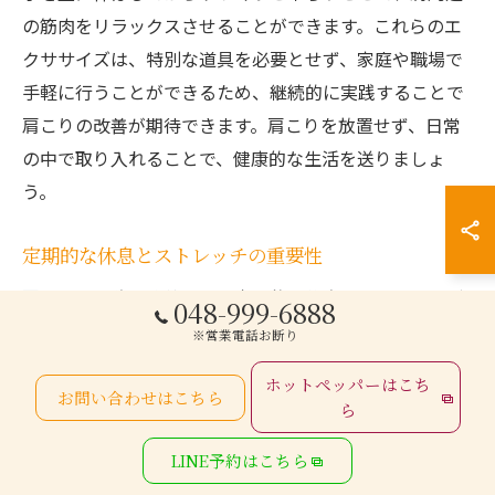
の筋肉をリラックスさせることができます。これらのエ
クササイズは、特別な道具を必要とせず、家庭や職場で
手軽に行うことができるため、継続的に実践することで
肩こりの改善が期待できます。肩こりを放置せず、日常
の中で取り入れることで、健康的な生活を送りましょ
う。
定期的な休息とストレッチの重要性
肩こりの予防と改善には、定期的な休息とストレッチが
048-999-6888
欠かせません。特に、デスクワークが多い現代社会で
※営業電話お断り
は、一定時間ごとに休憩を取り、筋肉をリラックスさせ
ホットペッパーはこち
ることが重要です。1時間に一度は立ち上がり、肩や首を
お問い合わせはこちら
ら
回す簡単なストレッチを行いましょう。これにより、長
LINE予約はこちら
時間同じ姿勢でいることで生じる筋肉の緊張を効果的に