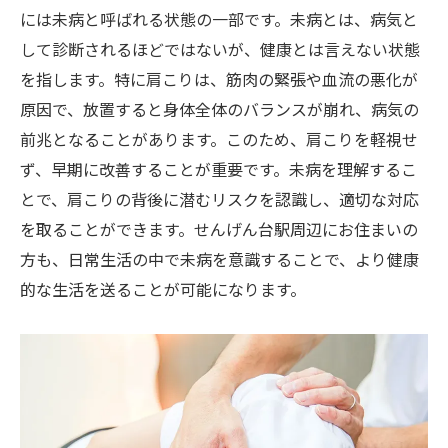
健康的な生活習慣を取り入れる
には未病と呼ばれる状態の一部です。未病とは、病気と
肩こり解消に役立つ地域情報
して診断されるほどではないが、健康とは言えない状態
肩こりが引き起こす意外な健康リスク
を指します。特に肩こりは、筋肉の緊張や血流の悪化が
肩こりと頭痛の関連性
原因で、放置すると身体全体のバランスが崩れ、病気の
肩こりによる全身への影響
前兆となることがあります。このため、肩こりを軽視せ
ず、早期に改善することが重要です。未病を理解するこ
血行不良がもたらすリスク
とで、肩こりの背後に潜むリスクを認識し、適切な対応
肩こりと精神的健康の関係
を取ることができます。せんげん台駅周辺にお住まいの
未然に防ぎたい健康リスク
方も、日常生活の中で未病を意識することで、より健康
早期対策で健康リスクを軽減
的な生活を送ることが可能になります。
早期改善で肩こりを未然に防ぐためのヒント
肩こりの早期改善がもたらすメリット
毎日の習慣で肩こりを予防する
肩こり解消に効果的なエクササイズ
定期的な休息とストレッチの重要性