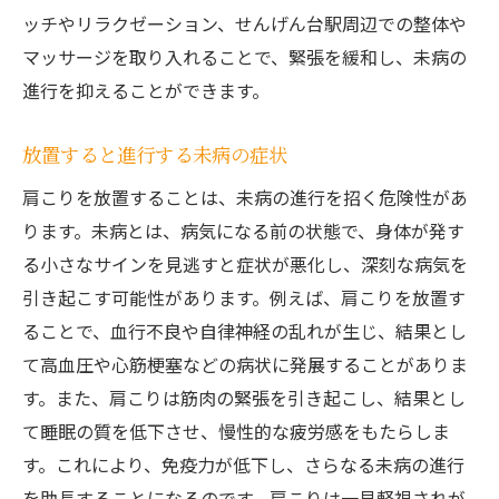
ッチやリラクゼーション、せんげん台駅周辺での整体や
肩こりの専門家が教える重要ポイント
マッサージを取り入れることで、緊張を緩和し、未病の
肩こり改善に役立つアイテム
進行を抑えることができます。
効果的な肩こり改善法を見つけよう
肩こりを防ぐためのせんげん台駅の新たな取り
放置すると進行する未病の症状
組み
肩こりを放置することは、未病の進行を招く危険性があ
地域での健康増進活動の紹介
ります。未病とは、病気になる前の状態で、身体が発す
最新の肩こり解消法を提供
る小さなサインを見逃すと症状が悪化し、深刻な病気を
せんげん台駅での健康イベント情報
引き起こす可能性があります。例えば、肩こりを放置す
地域住民が参加できるクラスや講座
ることで、血行不良や自律神経の乱れが生じ、結果とし
肩こり改善に役立つ地元のリソース
て高血圧や心筋梗塞などの病状に発展することがありま
す。また、肩こりは筋肉の緊張を引き起こし、結果とし
駅周辺での肩こり予防支援の詳細
て睡眠の質を低下させ、慢性的な疲労感をもたらしま
す。これにより、免疫力が低下し、さらなる未病の進行
を助長することになるのです。肩こりは一見軽視されが