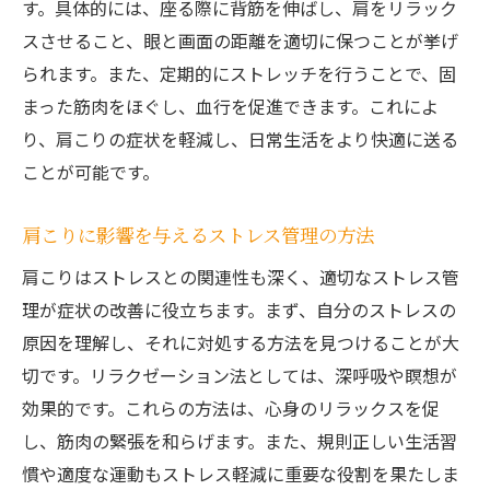
す。具体的には、座る際に背筋を伸ばし、肩をリラック
用
スさせること、眼と画面の距離を適切に保つことが挙げ
肩こり解消のために今すぐ試したい実践法
られます。また、定期的にストレッチを行うことで、固
今すぐ試せる肩こり解消のストレッチ
まった筋肉をほぐし、血行を促進できます。これによ
肩こりをすぐに改善するための簡単なエク
り、肩こりの症状を軽減し、日常生活をより快適に送る
ササイズ
ことが可能です。
肩こり解消に効果的な日々のセルフケア
肩こりに影響を与えるストレス管理の方法
肩こりを予防するための実践的なアドバイ
ス
肩こりはストレスとの関連性も深く、適切なストレス管
肩こり改善に役立つツールとその使い方
理が症状の改善に役立ちます。まず、自分のストレスの
肩こりを今すぐ和らげるためのリラクゼー
原因を理解し、それに対処する方法を見つけることが大
ション法
切です。リラクゼーション法としては、深呼吸や瞑想が
効果的です。これらの方法は、心身のリラックスを促
し、筋肉の緊張を和らげます。また、規則正しい生活習
慣や適度な運動もストレス軽減に重要な役割を果たしま