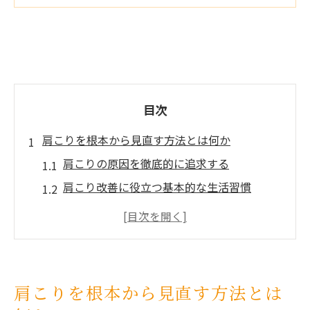
目次
肩こりを根本から見直す方法とは何か
肩こりの原因を徹底的に追求する
肩こり改善に役立つ基本的な生活習慣
肩こりを予防するための環境整備の重要性
肩こり解消に向けたセルフケアの効果
肩こりを引き起こす姿勢の問題を解決する
肩こりに影響を与えるストレス管理の方法
肩こりを根本から見直す方法とは
速効性のある肩こり解消法が求められる理由