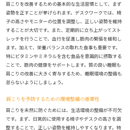
の重要性
肩こりを改善するための基本的な生活習慣として、まず
肩こりを長期的に予防するための食生活
姿勢を正すことが挙げられます。デスクワークでは、椅
子の高さやモニターの位置を調整し、正しい姿勢を維持
肩こり解消のためのライフスタイル改善
することが大切です。また、定期的に立ち上がってスト
肩こりの原因を深層筋にアプローチして解決
レッチを行うことで、血行を促進し筋肉の緊張を緩和し
深層筋に直接働きかける整体の利点
ます。加えて、栄養バランスの取れた食事も重要です。
肩こり解消に効果的な深層筋へのアプロー
特にビタミンやミネラルを含む食品を意識的に摂取する
チ法
ことで、筋肉の健康をサポートします。質の良い睡眠も
深層筋を緩めるための特別なマッサージ技
肩こりの改善に大きく寄与するため、睡眠環境の整備も
術
怠らないようにしましょう。
肩こりに効く深層筋へのエクササイズ
肩こりを予防するための環境整備の重要性
深層筋をターゲットにした最新の整体技術
深層筋が肩こりの原因となる理由とその対
肩こりを未然に防ぐためには、生活環境の整備が不可欠
策
です。まず、日常的に使用する椅子やデスクの高さを調
デトックス効果を利用した肩こり予防法
整することで、正しい姿勢を維持しやすくなります。特