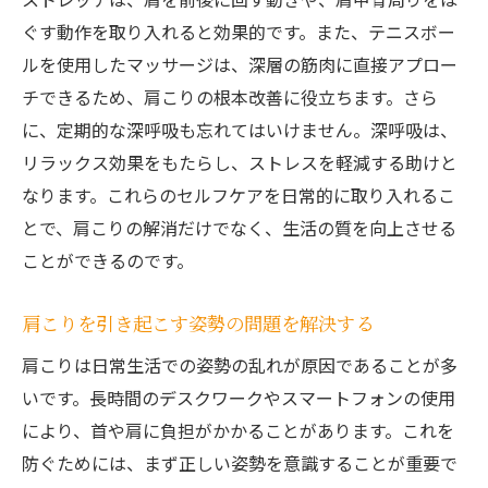
肩こり解消によるメンタルヘルスの向上
ぐす動作を取り入れると効果的です。また、テニスボー
肩こりを防ぐことで得られる活動的なライ
ルを使用したマッサージは、深層の筋肉に直接アプロー
フスタイル
チできるため、肩こりの根本改善に役立ちます。さら
肩こり解消を通じた仕事効率の向上
に、定期的な深呼吸も忘れてはいけません。深呼吸は、
肩こりをなくして社会生活をより楽しむ方
リラックス効果をもたらし、ストレスを軽減する助けと
法
なります。これらのセルフケアを日常的に取り入れるこ
肩こりに効く最新の整体技術とその効果
とで、肩こりの解消だけでなく、生活の質を向上させる
最新整体技術による肩こり解消の実際
ことができるのです。
革新的な手技で肩こりを根本から改善する
肩こりを引き起こす姿勢の問題を解決する
肩こりに特化した最新整体技術の特徴
肩こり解消における最新機器の効果
肩こりは日常生活での姿勢の乱れが原因であることが多
いです。長時間のデスクワークやスマートフォンの使用
整体技術の進化と肩こりへの新たなアプロ
により、首や肩に負担がかかることがあります。これを
ーチ
防ぐためには、まず正しい姿勢を意識することが重要で
肩こり解消のための最新研究成果とその応