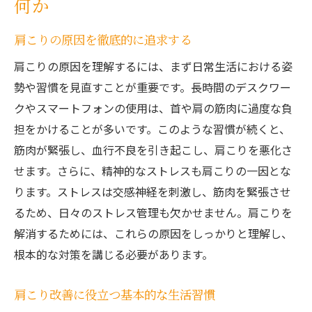
何か
即効性のある肩こり解消法に求められる条
肩こりの原因を徹底的に追求する
件
肩こりの痛みを素早く和らげる方法
肩こりの原因を理解するには、まず日常生活における姿
肩こりを速やかに解消するためのマッサー
勢や習慣を見直すことが重要です。長時間のデスクワー
ジテクニック
クやスマートフォンの使用は、首や肩の筋肉に過度な負
担をかけることが多いです。このような習慣が続くと、
肩こりをすぐに改善する鍼灸療法の活用
筋肉が緊張し、血行不良を引き起こし、肩こりを悪化さ
肩こりを即座に緩和するストレッチのコツ
せます。さらに、精神的なストレスも肩こりの一因とな
肩こり解消のために取り入れたい最新技術
ります。ストレスは交感神経を刺激し、筋肉を緊張させ
長持ちする肩こり対策のコツが重要な理由
るため、日々のストレス管理も欠かせません。肩こりを
持続可能な肩こり対策には何が必要か
解消するためには、これらの原因をしっかりと理解し、
肩こりの再発を防ぐための習慣作り
根本的な対策を講じる必要があります。
肩こりを長期的に防ぐ正しい運動方法
肩こり改善に役立つ基本的な生活習慣
肩こり対策における定期的なメンテナンス