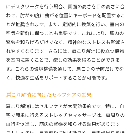
にデスクワークを行う場合、画面の高さを目の高さに合
デトックスが肩こり予防に効果的な理由
わせ、肘が90度に曲がる位置にキーボードを配置するこ
リンパの流れを促進して肩こりを防ぐ方法
とが推奨されます。また、定期的に換気を行い、室内の
肩こり解消に役立つデトックス効果を高め
空気を新鮮に保つことも重要です。これにより、筋肉の
る食材
緊張を和らげるだけでなく、精神的なストレスも軽減さ
デトックス効果を実感するための生活習慣
れやすくなります。さらには、肩こり解消に役立つ植物
肩こり対策におけるデトックスティーの活
を室内に置くことで、癒しの効果を得ることができま
用
す。これらの環境整備を通じて、肩こりの予防だけでな
デトックスを取り入れた肩こり予防の新常
く、快適な生活をサポートすることが可能です。
識
肩こり解消に向けたセルフケアの効果
生活の質を向上させる肩こり解消の新常識
肩こり解消がもたらす生活の質向上とは
肩こり解消にはセルフケアが大変効果的です。特に、自
肩こりを改善することで得られる健康のメ
宅で簡単に行えるストレッチやマッサージは、肩周りの
リット
血行を促進し、筋肉の緊張を和らげる効果があります。
ストレッチは、肩を前後に回す動きや、肩甲骨周りをほ