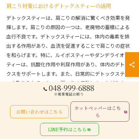
肩こり対策におけるデトックスティーの活用
デトックスティーは、肩こりの解消に驚くべき効果を発
揮します。肩こりの原因の一つは、老廃物の蓄積による
血行不良です。デトックスティーには、体内の毒素を排
出する作用があり、血流を促進することで肩こりの症状
を和らげます。特に、ルイボスティーやダンデライオン
ティーは、抗酸化作用や利尿作用があり、体内のデトッ
クスをサポートします。また、日常的にデトックスティ
ーを取り入れることで、肩こりの予防にもつながりま
048-999-6888
す。ただし、デトックスティーを飲む際は、適量を守
※営業電話お断り
り、体調に合わせて選ぶことが重要です。これにより、
ホットペッパーはこち
肩こりの効果的な解消と長期的な健康維持が可能となり
お問い合わせはこちら
ら
ます。
LINE予約はこちら
デトックスを取り入れた肩こり予防の新常識