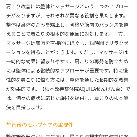
肩こりの原因に応じたアプローチの選択
肩こり改善には整体とマッサージという二つのアプロー
肩こりを根本から改善する整体の秘密【根本改
チがありますが、それぞれが異なる役割を果たします。
善整体院AQUILAせんげん台】のアプローチ
整体は身体の歪みを矯正し、骨格や筋肉のバランスを整
えることで肩こりの根本的な原因に対処します。一方、
整体の効果的な施術法の紹介
マッサージは筋肉を直接的にほぐし、短時間でリラクゼ
肩こり改善における整体の役割
ーションを得ることができます。ただし、マッサージは
整体院での肩こり改善事例
一時的な効果に留まりやすく、肩こりの再発を防ぐため
肩こり改善のための整体の技術
には整体による継続的なアプローチが重要です。特に慢
整体の専門家が語る肩こり改善の秘訣
性的な肩こりに悩む方には、整体を通じた長期的な改善
肩こりの再発を防ぐ整体の施術
が効果的です。【根本改善整体院AQUILAせんげん台】で
整体で肩こりを効果的に解消するためのポイン
は、個々の症状に応じた施術を提供し、肩こりの根本解
トを紹介
決を目指します。
肩こり解消のための整体の基本
施術後のセルフケアの重要性
整体施術を最大限に活かす方法
整体施術後のセルフケアは、肩こりの根本的な改善にお