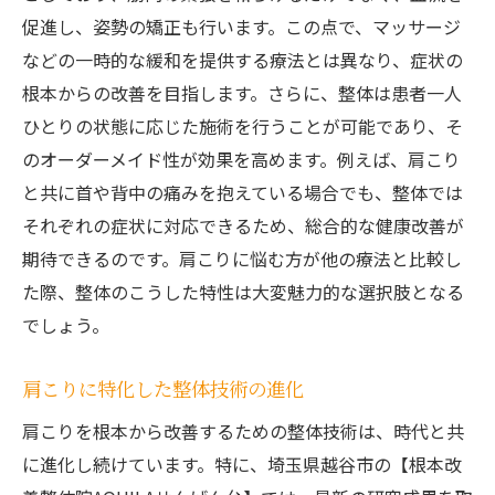
促進し、姿勢の矯正も行います。この点で、マッサージ
などの一時的な緩和を提供する療法とは異なり、症状の
根本からの改善を目指します。さらに、整体は患者一人
ひとりの状態に応じた施術を行うことが可能であり、そ
のオーダーメイド性が効果を高めます。例えば、肩こり
と共に首や背中の痛みを抱えている場合でも、整体では
それぞれの症状に対応できるため、総合的な健康改善が
期待できるのです。肩こりに悩む方が他の療法と比較し
た際、整体のこうした特性は大変魅力的な選択肢となる
でしょう。
肩こりに特化した整体技術の進化
肩こりを根本から改善するための整体技術は、時代と共
に進化し続けています。特に、埼玉県越谷市の【根本改