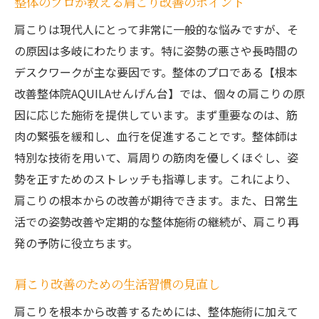
整体のプロが教える肩こり改善のポイント
肩こりは現代人にとって非常に一般的な悩みですが、そ
の原因は多岐にわたります。特に姿勢の悪さや長時間の
デスクワークが主な要因です。整体のプロである【根本
改善整体院AQUILAせんげん台】では、個々の肩こりの原
因に応じた施術を提供しています。まず重要なのは、筋
肉の緊張を緩和し、血行を促進することです。整体師は
特別な技術を用いて、肩周りの筋肉を優しくほぐし、姿
勢を正すためのストレッチも指導します。これにより、
肩こりの根本からの改善が期待できます。また、日常生
活での姿勢改善や定期的な整体施術の継続が、肩こり再
発の予防に役立ちます。
肩こり改善のための生活習慣の見直し
肩こりを根本から改善するためには、整体施術に加えて