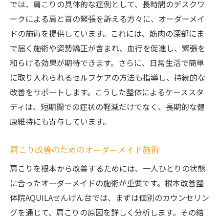
では、肩こりの具体的な症例として、長時間のデスクワ
ークによる肩と首の緊張を訴える方々に、オーダーメイ
ドの施術を提供しています。これには、筋肉の深部にま
で届く施術や姿勢矯正が含まれ、血行を促進し、緊張を
和らげる効果が期待できます。さらに、日常生活で簡単
に取り入れられるセルフケアの方法も指導し、持続的な
改善をサポートします。こうした整体によるケーススタ
ディは、短期間での症状の軽減だけでなく、長期的な健
康維持にも寄与しています。
肩こり改善のためのオーダーメイド施術
肩こりを根本から改善するためには、一人ひとりの状態
に合ったオーダーメイドの施術が重要です。根本改善整
体院AQUILAせんげん台では、まずは個別のカウンセリン
グを通じて、肩こりの原因を詳しく分析します。その結