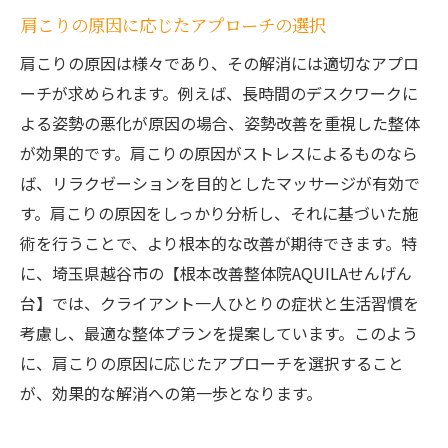
肩こりの原因に応じたアプローチの選択
肩こりの原因は様々であり、その解消には適切なアプロ
ーチが求められます。例えば、長時間のデスクワークに
よる姿勢の悪化が原因の場合、姿勢改善を重視した整体
が効果的です。肩こりの原因がストレスによるものなら
ば、リラクゼーションを目的としたマッサージが有効で
す。肩こりの原因をしっかり分析し、それに基づいた施
術を行うことで、より根本的な改善が期待できます。特
に、埼玉県越谷市の【根本改善整体院AQUILAせんげん
台】では、クライアント一人ひとりの症状と生活習慣を
考慮し、最適な整体プランを提案しています。このよう
に、肩こりの原因に応じたアプローチを選択すること
が、効果的な解消への第一歩となります。