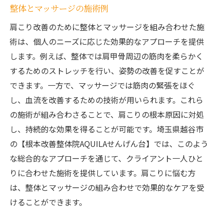
整体とマッサージの施術例
肩こり改善のために整体とマッサージを組み合わせた施
術は、個人のニーズに応じた効果的なアプローチを提供
します。例えば、整体では肩甲骨周辺の筋肉を柔らかく
するためのストレッチを行い、姿勢の改善を促すことが
できます。一方で、マッサージでは筋肉の緊張をほぐ
し、血流を改善するための技術が用いられます。これら
の施術が組み合わさることで、肩こりの根本原因に対処
し、持続的な効果を得ることが可能です。埼玉県越谷市
の【根本改善整体院AQUILAせんげん台】では、このよう
な総合的なアプローチを通じて、クライアント一人ひと
りに合わせた施術を提供しています。肩こりに悩む方
は、整体とマッサージの組み合わせで効果的なケアを受
けることができます。