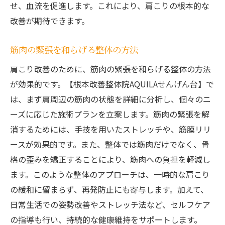
せ、血流を促進します。これにより、肩こりの根本的な
改善が期待できます。
筋肉の緊張を和らげる整体の方法
肩こり改善のために、筋肉の緊張を和らげる整体の方法
が効果的です。【根本改善整体院AQUILAせんげん台】で
は、まず肩周辺の筋肉の状態を詳細に分析し、個々のニ
ーズに応じた施術プランを立案します。筋肉の緊張を解
消するためには、手技を用いたストレッチや、筋膜リリ
ースが効果的です。また、整体では筋肉だけでなく、骨
格の歪みを矯正することにより、筋肉への負担を軽減し
ます。このような整体のアプローチは、一時的な肩こり
の緩和に留まらず、再発防止にも寄与します。加えて、
日常生活での姿勢改善やストレッチ法など、セルフケア
の指導も行い、持続的な健康維持をサポートします。