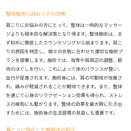
整体施術の流れとその効果
肩こりにお悩みの方にとって、整体は一時的なマッサー
ジよりも根本的な解決策となり得ます。整体施術は、ま
ず初めに徹底したカウンセリングから始まります。肩こ
りの原因を特定し、個々の状態に合わせた適切な施術プ
ランを提案します。施術では、背骨や肩周辺の調整、筋
肉のほぐしを行い、これによって体のバランスが整い、
血行が促進されます。施術後には、肩の可動域が改善さ
れ、痛みが軽減されることが期待できます。また、整体
を通じて心身のリラクゼーション効果も得られ、ストレ
スの緩和にも繋がります。整体の効果を最大限に引き出
すためには、施術後の生活習慣の見直しも重要です。
肩こりに特化した施術法の紹介