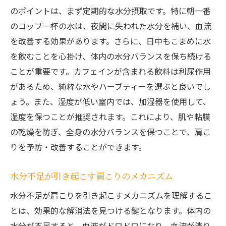
肩の健康を守るための水分管理
のポイントは、まず定期的な水分摂取です。特に朝一番
肩こりを解消するための具体的な行動計画
のコップ一杯の水は、夜間に失われた水分を補い、血流
肩こり解消に向けた水分摂取のコツ
を改善する効果があります。さらに、日中もこまめに水
肩の痛みを和らげるための最適な水分補給方法
を飲むことを心掛け、体内の水分バランスを保ち続ける
ことが重要です。カフェインが含まれる飲料は利尿作用
肩こりを軽減する水分補給のステップ
があるため、純粋な水やハーブティーを選ぶと良いでし
水分補給による肩の痛みの予防
ょう。また、湿度が低い室内では、加湿器を使用して、
肩こりに効く飲み物とその効果
湿度を保つことが推奨されます。これにより、肌や粘膜
水分補給で肩こりを撃退する方法
の乾燥を防ぎ、全身の水分バランスを保つことで、肩こ
肩の痛みを軽減するための水分補給計画
りを予防・改善することができます。
水分補給で肩こりを改善する実践例
肩こりをすっきり解消するための水分補給の重
水分不足が引き起こす肩こりのメカニズム
要性
水分不足が肩こりを引き起こすメカニズムを理解するこ
肩こり解消には水分が不可欠な理由
とは、効果的な解消法を見つける鍵となります。体内の
水分補給で肩こりを改善する方法
水分が不足すると、血液がドロドロになり、血流が滞り