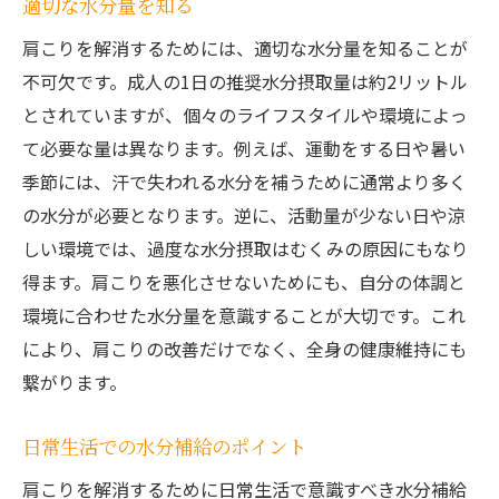
適切な水分量を知る
水分不足と肩こりを見極めるポイント
肩こりを解消するためには、適切な水分量を知ることが
簡単にできる肩こり解消法水分補給がもたらす
不可欠です。成人の1日の推奨水分摂取量は約2リットル
効果とは
とされていますが、個々のライフスタイルや環境によっ
肩こり改善のための日常的な水分の取り方
て必要な量は異なります。例えば、運動をする日や暑い
水分補給が肩の緊張を和らげる理由
季節には、汗で失われる水分を補うために通常より多く
水分と肩こり解消の科学的根拠
の水分が必要となります。逆に、活動量が少ない日や涼
水分補給で肩こりを防ぐ生活習慣
しい環境では、過度な水分摂取はむくみの原因にもなり
肩こり解消のために推奨される飲料
得ます。肩こりを悪化させないためにも、自分の体調と
環境に合わせた水分量を意識することが大切です。これ
効率的な水分補給のためのガイドライン
により、肩こりの改善だけでなく、全身の健康維持にも
肩こり解消の秘訣は水分補給にあった！
繋がります。
なぜ水分補給が肩こりに効くのか
肩こり改善のための水分補給テクニック
日常生活での水分補給のポイント
水分補給で肩こりを防ぐ新しい習慣
肩こりを解消するために日常生活で意識すべき水分補給