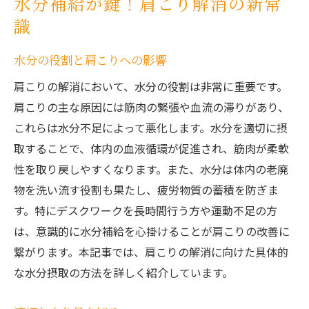
水分補給が鍵！肩こり解消の新常
肩こりを解消するための効果的な水分の取り方
識
今すぐ実践できる水分補給法
水分の役割と肩こりへの影響
肩こり改善のための水分記録法
水分補給と食事の関係
肩こりの解消において、水分の役割は非常に重要です。
肩こりの主な原因には筋肉の緊張や血流の滞りがあり、
アクティブなライフスタイルと水分
これらは水分不足によって悪化します。水分を適切に摂
水分摂取で肩の柔軟性を高める
取することで、体内の血液循環が促進され、筋肉が柔軟
忙しい人におすすめの水分補給術
性を取り戻しやすくなります。また、水分は体内の老廃
肩こりの原因は水分不足？解消法を徹底解説
物を洗い流す役割も果たし、疲労物質の蓄積を防ぎま
肩こりと水分不足の意外な関係
す。特にデスクワークを長時間行う方や運動不足の方
水分不足が招く肩こりのサイン
は、意識的に水分補給を心掛けることが肩こりの改善に
水分不足解消のための実践法
繋がります。本記事では、肩こりの解消に向けた具体的
な水分摂取の方法を詳しく紹介しています。
肩こり解消に効果的な水分補給タイミング
肩こりを和らげるための水分補給の具体例