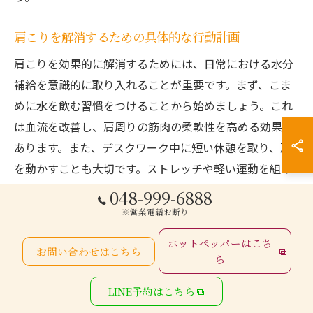
肩こりを解消するための具体的な行動計画
肩こりを効果的に解消するためには、日常における水分
補給を意識的に取り入れることが重要です。まず、こま
めに水を飲む習慣をつけることから始めましょう。これ
は血流を改善し、肩周りの筋肉の柔軟性を高める効果が
あります。また、デスクワーク中に短い休憩を取り、肩
を動かすことも大切です。ストレッチや軽い運動を組み
合わせることで、筋肉の緊張を和らげ、こりを予防する
048-999-6888
ことができます。さらに、リラックスできる環境を整え
※営業電話お断り
ることでストレスを軽減し、肩こりの改善に寄与しま
ホットペッパーはこち
お問い合わせはこちら
す。肩こりがひどくなる前に、必要に応じて専門家に相
ら
談することも重要です。これらの具体的な行動計画を実
LINE予約はこちら
行することで、肩こりの悩みを根本から解消できるでし