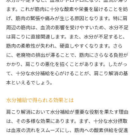
ます。これが筋肉に十分な酸素や栄養を届けることを妨
肩こりと水分の深い関係を理解する
げ、筋肉の緊張や痛みが生じる原因となります。特に肩
水分補給で肩の柔軟性を取り戻す
周辺の筋肉は、血流の影響を受けやすいため、水分不足
肩こり解消に役立つ水分管理法
は肩こりに直接関連します。また、水分が不足すると、
水分補給と肩こり改善の実例
筋肉の柔軟性が失われ、硬直しやすくなります。さら
驚くほど簡単に肩こりを解消する水分補給のコ
に、老廃物の排出が滞ることで、筋肉にさらなる負担が
ツ
かかり、肩こりの悪化を招くことがあります。したがっ
肩こり解消のための水分補給入門
て、十分な水分補給を心がけることが、肩こり解消の基
日常でできる水分補給の工夫
本といえるでしょう。
肩こりを防ぐための水分摂取戦略
水分補給で得られる効果とは
水分補給で肩こりを未然に防ぐ
肩こり解消において水分補給が重要な役割を果たす理由
肩こり改善のための毎日の水分ルーティン
は、その多様な効果にあります。まず、十分な水分摂取
肩こりを和らげるための簡単な水分補給法
は血液の流れをスムーズにし、筋肉への酸素供給を促進