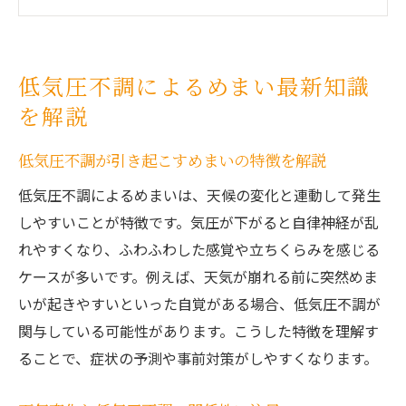
低気圧不調の症状とめまいの違いを知ろう
低気圧で悪化しやすいめまいの原因と仕組
み
低気圧不調によるめまい最新知識
低気圧不調による新たな症例を最新情報か
を解説
ら分析
低気圧不調対策に役立つセルフケア方法
低気圧不調が引き起こすめまいの特徴を解説
せんげん台駅周辺で感じる低気圧不調の特徴
低気圧不調によるめまいは、天候の変化と連動して発生
せんげん台駅周辺で多い低気圧不調の傾向
しやすいことが特徴です。気圧が下がると自律神経が乱
と対策
れやすくなり、ふわふわした感覚や立ちくらみを感じる
地域特有の低気圧不調症状を詳しくご紹介
ケースが多いです。例えば、天気が崩れる前に突然めま
駅周辺の生活環境と低気圧不調の関連性を
いが起きやすいといった自覚がある場合、低気圧不調が
探る
関与している可能性があります。こうした特徴を理解す
ることで、症状の予測や事前対策がしやすくなります。
せんげん台駅利用者に多いめまいの体験例
身近な低気圧不調のサインを見逃さない方