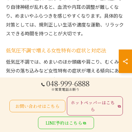
り自律神経が乱れると、血流や内耳の調整が難しくな
り、めまいやふらつきを感じやすくなります。具体的な
対策としては、規則正しい生活や適度な運動、リラック
スできる時間を持つことが大切です。
低気圧不調で増える女性特有の症状と対応法
低気圧不調では、めまいのほか頭痛や肩こり、むくみ、
気分の落ち込みなど女性特有の症状が増える傾向にあり
ます。これらの症状を和らげるためには、ストレッチや
048-999-6888
深呼吸、温かい飲み物を取るなど、血流を促す工夫が有
※営業電話お断り
効です。せんげん台駅周辺でも整体院などで体のバラン
ホットペッパーはこち
スを整える施術が行われています。日常的に体を冷やさ
お問い合わせはこちら
ら
ない服装や、こまめな水分補給も症状緩和に役立ちま
LINE予約はこちら
す。