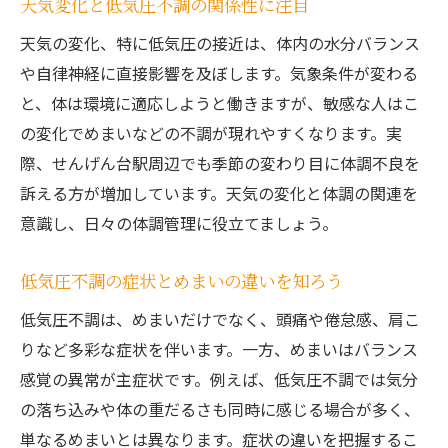
天気変化と低気圧不調の関係性に注目
法
天気の変化、特に低気圧の接近は、体内の水分バランス
駅周辺で低気圧不調を意識した健康管理の
や自律神経に直接影響を及ぼします。気象条件が変わる
工夫
と、体は環境に適応しようと働きますが、敏感な人はこ
めまい症状が続く時の適切な受診先はどこか
の変化でめまいなどの不調が現れやすくなります。実
低気圧不調によるめまいは何科に相談すべ
際、せんげん台駅周辺でも季節の変わり目に体調不良を
きか
訴える方が増加しています。天気の変化と体調の関連を
めまい受診のタイミングと低気圧不調の見
意識し、日々の体調管理に役立てましょう。
分け方
原因不明のめまいで適切な診療科選びのポ
低気圧不調の症状とめまいの違いを知ろう
イント
低気圧不調は、めまいだけでなく、頭痛や倦怠感、肩こ
ふわふわ感や吐き気がある時の受診科を解
りなど多彩な症状を伴います。一方、めまいはバランス
説
感覚の異常が主症状です。例えば、低気圧不調では気分
めまい症状が続く場合の病院選びと注意点
の落ち込みや体の重だるさも同時に感じる場合が多く、
低気圧不調で受診時に伝えるべき症状のま
単なるめまいとは異なります。症状の違いを把握するこ