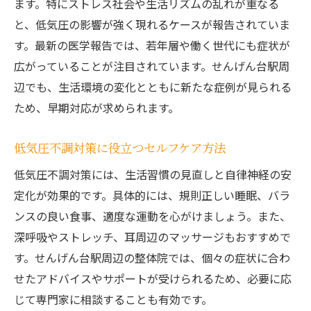
メニエール病の初期症状と低気圧の影響を
ます。特にストレス社会や生活リズムの乱れが重なる
解説
と、低気圧の影響が強く現れるケースが報告されていま
低気圧不調がメニエール病に及ぼす影響を
す。最新の医学報告では、若年層や働く世代にも症状が
考察
広がっていることが注目されています。せんげん台駅周
辺でも、生活環境の変化とともに新たな症例が見られる
天候変化で悪化しやすいメニエール病の特
ため、早期対応が求められます。
徴
メニエール病と低気圧不調の症状の違いを
低気圧不調対策に役立つセルフケア方法
理解
低気圧不調対策には、生活習慣の見直しと自律神経の安
低気圧不調対策でメニエール病の予防を目
定化が効果的です。具体的には、規則正しい睡眠、バラ
指す
ンスの良い食事、適度な運動を心がけましょう。また、
起床時や日常に現れる軽いめまいの対策法
深呼吸やストレッチ、耳周辺のマッサージもおすすめで
低気圧不調による軽いめまいのセルフケア
す。せんげん台駅周辺の整体院では、個々の症状に合わ
法
せたアドバイスやサポートが受けられるため、必要に応
起床時のめまい対策と低気圧不調の注意点
じて専門家に相談することも有効です。