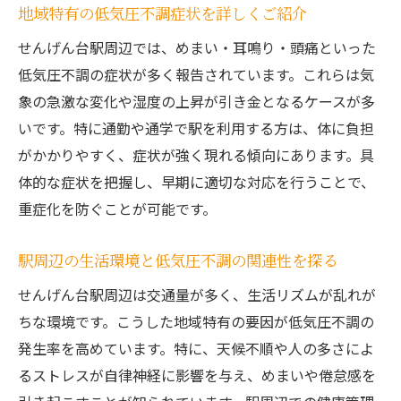
自律神経の乱れと低気圧不調を予防する方
地域特有の低気圧不調症状を詳しくご紹介
法
せんげん台駅周辺では、めまい・耳鳴り・頭痛といった
女性が実践しやすい低気圧不調対策の工夫
低気圧不調の症状が多く報告されています。これらは気
せんげん台駅周辺で低気圧不調に強くなる生活
象の急激な変化や湿度の上昇が引き金となるケースが多
習慣
いです。特に通勤や通学で駅を利用する方は、体に負担
がかかりやすく、症状が強く現れる傾向にあります。具
低気圧不調を軽減する生活リズムの整え方
体的な症状を把握し、早期に適切な対応を行うことで、
駅周辺で実践できる低気圧不調対策のコツ
重症化を防ぐことが可能です。
低気圧不調に強い体作りと日々のポイント
生活習慣改善で低気圧不調を予防する方法
駅周辺の生活環境と低気圧不調の関連性を探る
低気圧不調に負けないための健康維持法
せんげん台駅周辺は交通量が多く、生活リズムが乱れが
身近で取り組める低気圧不調対策の実践例
ちな環境です。こうした地域特有の要因が低気圧不調の
発生率を高めています。特に、天候不順や人の多さによ
るストレスが自律神経に影響を与え、めまいや倦怠感を