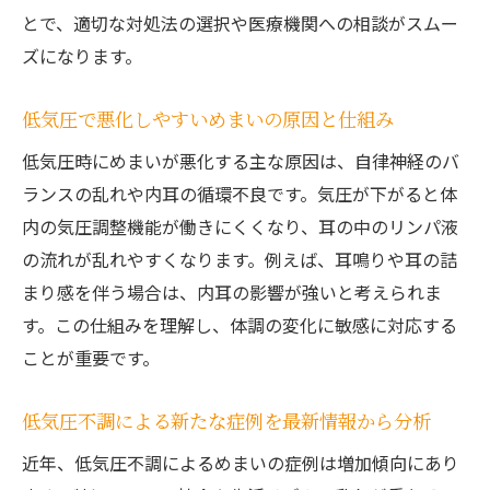
とめ
とで、適切な対処法の選択や医療機関への相談がスムー
ズになります。
ふわふわ感や吐き気を伴う場合に考えたい要因
低気圧不調でふわふわ感や吐き気が出る理
低気圧で悪化しやすいめまいの原因と仕組み
由
低気圧時にめまいが悪化する主な原因は、自律神経のバ
ふわふわめまいと自律神経の関係性を解説
ランスの乱れや内耳の循環不良です。気圧が下がると体
低気圧不調により起こる多様な症状を整理
内の気圧調整機能が働きにくくなり、耳の中のリンパ液
めまいと吐き気が同時に現れた時のセルフ
の流れが乱れやすくなります。例えば、耳鳴りや耳の詰
ケア
まり感を伴う場合は、内耳の影響が強いと考えられま
ふわふわ感が続く時の医療機関の選び方
す。この仕組みを理解し、体調の変化に敏感に対応する
低気圧不調の影響を減らす生活上の工夫
ことが重要です。
メニエール病と低気圧の関連性について知ろう
低気圧不調による新たな症例を最新情報から分析
低気圧不調とメニエール病発症リスクの関
連
近年、低気圧不調によるめまいの症例は増加傾向にあり