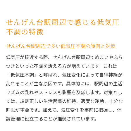
日常生活で実践できる低気圧不調対策のコ
ツ
軽いめまいが続く場合の受診タイミング
せんげん台駅周辺で感じる低気圧
不調の特徴
低気圧不調を防ぐ日々の健康習慣を紹介
女性に多い軽いめまいと低気圧不調の対処
せんげん台駅周辺で多い低気圧不調の傾向と対策
法
低気圧が接近する際、せんげん台駅周辺でめまいやふら
女性に多い自律神経型めまいの特徴と対応策
つきといった不調を訴える方が増えています。これは
低気圧不調と女性の自律神経型めまいの特
「低気圧不調」と呼ばれ、気圧変化によって自律神経が
徴
乱れることが主な原因です。具体的には、駅周辺の生活
自律神経めまいのセルフチェックポイント
リズムの乱れやストレスも影響を及ぼします。対策とし
女性に多いめまいと低気圧不調の関連性を
ては、規則正しい生活習慣の維持、適度な運動、十分な
解説
睡眠が重要です。加えて、気圧変化を事前に把握し、体
低気圧不調で増える女性特有の症状と対応
調管理に役立てることが推奨されています。
法