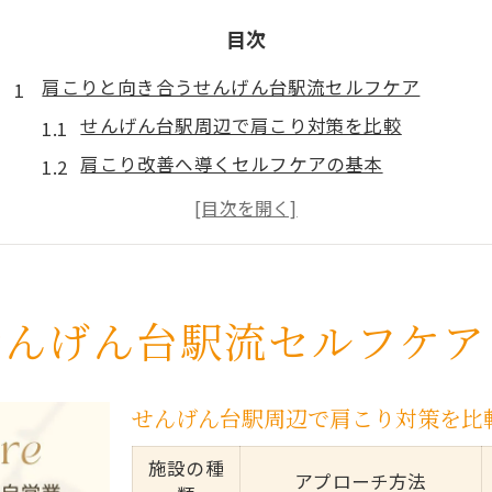
目次
肩こりと向き合うせんげん台駅流セルフケア
せんげん台駅周辺で肩こり対策を比較
肩こり改善へ導くセルフケアの基本
整体とストレッチを組み合わせた肩こり緩和術
日常生活で肩こりを感じたらまず試したい方法
肩こりの悩みが深い方へおすすめの習慣
ストレッチ習慣で肩こり解消を目指す秘訣
せんげん台駅流セルフケア
肩こりに効くストレッチ習慣の始め方
肩こりストレッチの種類と特徴一覧
せんげん台駅周辺で肩こり対策を比
ストレッチを続けるためのモチベ維持法
施設の種
肩こり軽減に役立つストレッチのコツ
アプローチ方法