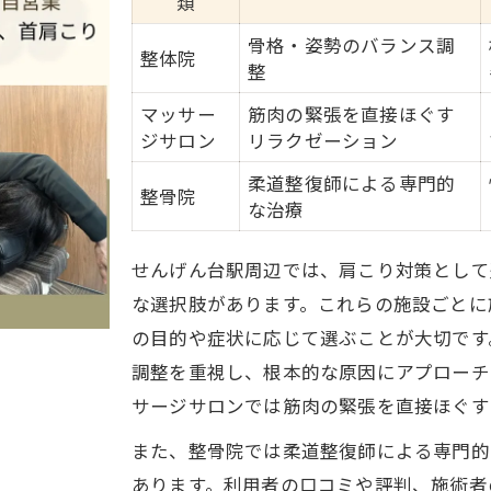
類
せんげん台駅周辺で人気のストレッチ法
骨格・姿勢のバランス調
慢性肩こりに効く姿勢改善の新常識
整体院
整
肩こりと姿勢の関係性を徹底解説
マッサー
筋肉の緊張を直接ほぐす
姿勢改善で期待できる肩こり緩和効果
ジサロン
リラクゼーション
肩こり予防に最適な座り方ポイント
柔道整復師による専門的
整骨院
肩こりを悪化させないデスクワーク術
な治療
日常で意識したい姿勢のチェック方法
せんげん台駅周辺では、肩こり対策として
せんげん台駅付近で話題の肩こり対策法
な選択肢があります。これらの施設ごとに
せんげん台駅近くで実践できる肩こり対策
の目的や症状に応じて選ぶことが大切です
肩こりにおすすめのセルフケア法まとめ
調整を重視し、根本的な原因にアプローチ
整体やマッサージに頼らず肩こり緩和
サージサロンでは筋肉の緊張を直接ほぐす
口コミで話題の肩こり対策を紹介
また、整骨院では柔道整復師による専門的
肩こりに効くリラクゼーション方法比較
あります。利用者の口コミや評判、施術者