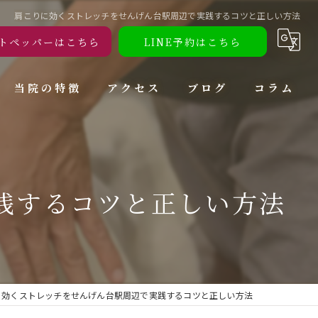
肩こりに効くストレッチをせんげん台駅周辺で実践するコツと正しい方法
トペッパーはこちら
LINE予約はこちら
当院の特徴
アクセス
ブログ
コラム
腰痛
肩こり
践するコツと正しい方法
頭痛
ダイエット
トレーニング
に効くストレッチをせんげん台駅周辺で実践するコツと正しい方法