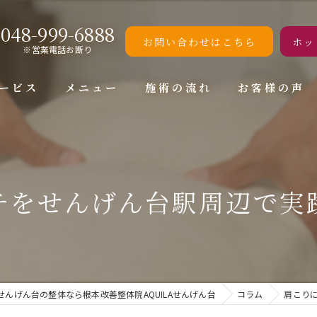
048-999-6888
お問い合わせはこちら
ホッ
※営業電話お断り
ービス
メニュー
施術の流れ
お客様の声
チをせんげん台駅周辺で実
せんげん台の整体なら根本改善整体院AQUILAせんげん台
コラム
肩こり