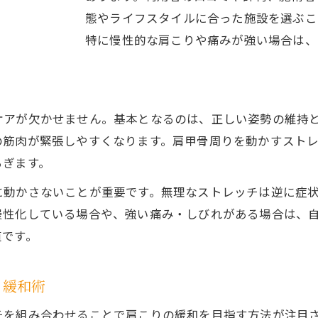
肩まわりをほぐす簡単ストレッチ実践術
態やライフスタイルに合った施設を選ぶこ
特に慢性的な肩こりや痛みが強い場合は、
肩こりに即効性が期待できる簡単ストレッチ
肩まわりストレッチ動作別ポイント解説
初心者でもできる肩こり解消ストレッチ
肩こりを感じた時のリフレッシュ法
ケアが欠かせません。基本となるのは、正しい姿勢の維持
の筋肉が緊張しやすくなります。肩甲骨周りを動かすスト
ストレッチ中の注意点と効果的な呼吸法
らぎます。
整体院に頼らず肩こりを軽減する方法
自宅でできる肩こりセルフケア徹底比較
に動かさないことが重要です。無理なストレッチは逆に症
慢性化している場合や、強い痛み・しびれがある場合は、
肩こり改善に役立つセルフマッサージ法
道です。
肩こり対策のための生活習慣見直し術
整体院を利用しない肩こり緩和の工夫
り緩和術
肩こりを悪化させない日常動作のコツ
チを組み合わせることで肩こりの緩和を目指す方法が注目