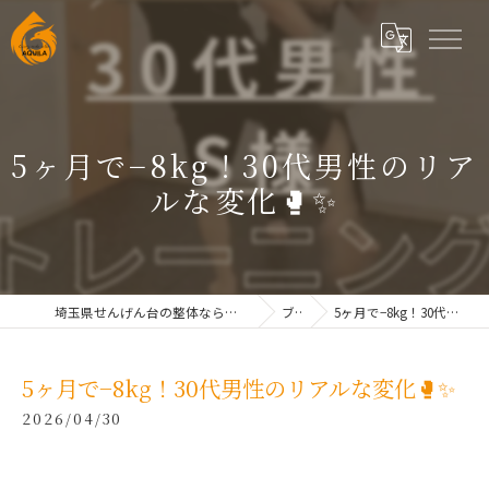
5ヶ月で−8kg！30代男性のリア
ルな変化🥊✨
埼玉県せんげん台の整体なら根本改善整体院AQUILAせんげん台
ブログ
5ヶ月で−8kg！30代男性のリアルな変化🥊✨
5ヶ月で−8kg！30代男性のリアルな変化🥊✨
2026/04/30