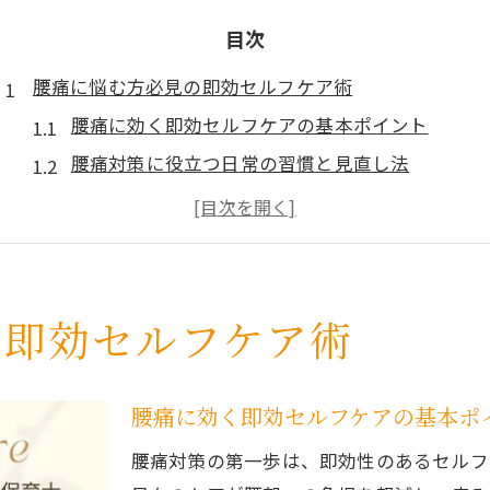
目次
腰痛に悩む方必見の即効セルフケア術
腰痛に効く即効セルフケアの基本ポイント
腰痛対策に役立つ日常の習慣と見直し法
腰痛をすぐ和らげるストレッチの実践方法
腰痛対策グッズの正しい活用と選び方のコツ
腰痛の原因に合わせたセルフケアアプローチ
腰痛の早期改善へ導く根本改善整体院の知恵
の即効セルフケア術
デスクワーク中の腰痛対策ポイント総まとめ
腰痛を防ぐデスクワーク姿勢改善の秘訣
腰痛に効く即効セルフケアの基本ポ
腰痛予防に必須のオフィスストレッチ実践法
腰痛対策の第一歩は、即効性のあるセルフ
腰痛対策グッズで快適ワーク環境を作る方法