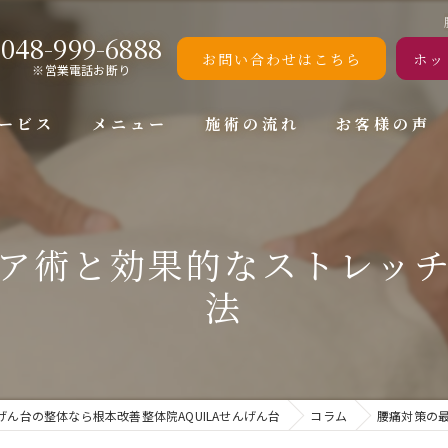
048-999-6888
お問い合わせはこちら
ホッ
※営業電話お断り
ービス
メニュー
施術の流れ
お客様の声
ア術と効果的なストレッ
法
げん台の整体なら根本改善整体院AQUILAせんげん台
コラム
腰痛対策の