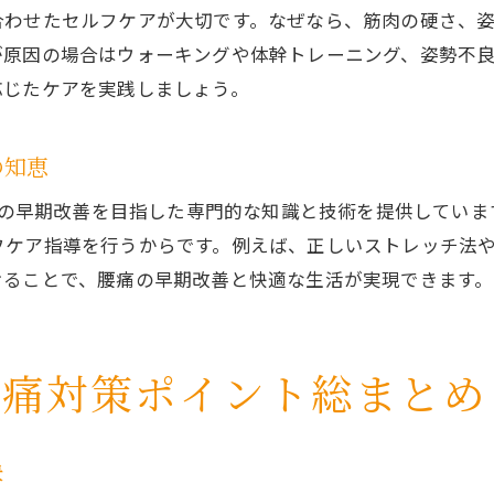
合わせたセルフケアが大切です。なぜなら、筋肉の硬さ、
腰痛を和らげるおすすめグッズ活用法
が原因の場合はウォーキングや体幹トレーニング、姿勢不
腰痛対策グッズランキングの活用と選択基準
応じたケアを実践しましょう。
腰痛改善に効くサポート用品の使い方と注意
腰痛対策グッズで日常生活を快適にするコツ
の知恵
腰痛予防に役立つ最新グッズ情報のチェック法
腰痛の早期改善を目指した専門的な知識と技術を提供してい
絶対に避けたい腰痛ストレッチとは何か
フケア指導を行うからです。例えば、正しいストレッチ法
腰痛悪化を招く絶対に避けたいストレッチ
けることで、腰痛の早期改善と快適な生活が実現できます。
腰痛予防で注意したい間違った体の動かし方
腰痛ストレッチの落とし穴と安全な方法
腰痛対策ポイント総まとめ
腰痛時に避けるべきストレッチの見分け方
腰痛を悪化させないためのセルフケア注意点
腰痛ストレッチの正しい知識と安全対策
訣