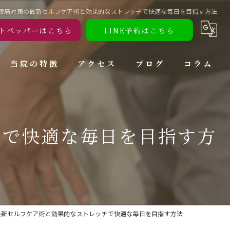
腰痛対策の最新セルフケア術と効果的なストレッチで快適な毎日を目指す方法
トペッパーはこちら
LINE予約はこちら
当院の特徴
アクセス
ブログ
コラム
腰痛
チで快適な毎日を目指す方
肩こり
頭痛
ダイエット
トレーニング
最新セルフケア術と効果的なストレッチで快適な毎日を目指す方法