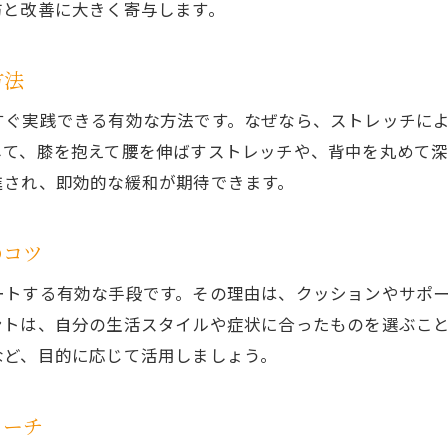
防と改善に大きく寄与します。
腰痛対策に有効な体幹トレーニングの秘訣
腰痛予防筋トレの正しいフォームと注意点
方法
腰痛と筋トレを両立する生活習慣の見直し法
すぐ実践できる有効な方法です。なぜなら、ストレッチに
腰痛を防ぐ筋トレ継続のためのモチベーション術
して、膝を抱えて腰を伸ばすストレッチや、背中を丸めて
腰痛がひどい時の正しい対処と注意点
進され、即効的な緩和が期待できます。
腰痛がひどい時に安静を保つポイントと注意
腰痛悪化を防ぐためのセルフケアの線引き
のコツ
腰痛早期回復のための対処法と生活アドバイス
ートする有効な手段です。その理由は、クッションやサポ
腰痛ひどい時に控えるべきストレッチと動作
ントは、自分の生活スタイルや症状に合ったものを選ぶこ
腰痛改善に向け医療機関受診のタイミングとは
など、目的に応じて活用しましょう。
腰痛が強い時に頼れるグッズと使い方の工夫
腰痛対策グッズの選び方と活用術を解説
ローチ
腰痛対策グッズの選び方と比較ポイント