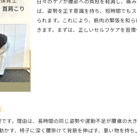
日々のケアが腰部への負担を軽減し、痛み
腰痛対策に効果的な座り方と正しい動作習慣
ば、姿勢を正す意識を持ち、短時間でもス
腰痛の再発防止に役立つ日常の小さな工夫
られます。これにより、筋肉の緊張を和ら
腰痛を和らげるデスクワーク時のケア術紹介
きます。まずは、正しいセルフケアを習慣
腰痛を和らげる最新ストレッチの極意
腰痛に効く最新ストレッチの正しいやり方
腰痛すぐ効くストレッチの注意点と実践コツ
腰痛予防ストレッチの効果的なタイミング
腰痛対策に役立つ毎日続けやすい動きの工夫
腰痛をマシにするストレッチの専門家解説
腰痛ストレッチの選び方と絶対に避けたい動作
法
筋トレで腰痛予防を目指す日常習慣のコツ
要です。理由は、長時間の同じ姿勢や運動不足が腰痛の大
腰痛対策筋トレの基本と続けるコツ
を動かす、椅子に深く腰掛けて背筋を伸ばす、重い物を持ち
腰痛予防に最適な筋トレメニューの考え方