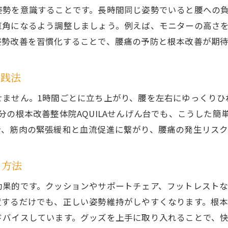
快適な毎日へ導く腰痛予防の実践テクニック
姿勢を意識することです。長時間同じ姿勢でいると腰への
腰痛予防のための生活習慣改善テクニック
直角になるよう調整しましょう。例えば、モニターの高さ
腰痛対策を日常に取り入れるコツと工夫
姿勢改善を習慣化することで、腰痛の予防と根本改善が期待
腰痛に悩まない快適な毎日のための行動習慣
腰痛再発防止に繋がる自己管理ポイント
実践法
腰痛対策グッズとストレッチの組み合わせ術
せません。1時間ごとに立ち上がり、腰を左右にゆっくりひ
腰痛を和らげるための継続セルフケア提案
分の根本改善整体院AQUILAせんげん台でも、こうした
で、筋肉の緊張緩和と血流促進に繋がり、腰痛の発生リスク
る方法
効果的です。クッションやサポートチェア、フットレスト
するだけでも、正しい姿勢維持がしやすくなります。根本改
ドバイスしています。グッズを上手に取り入れることで、