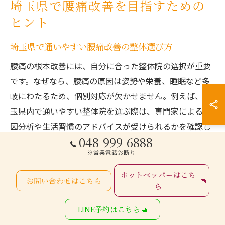
埼玉県で腰痛改善を目指すための
ヒント
埼玉県で通いやすい腰痛改善の整体選び方
腰痛の根本改善には、自分に合った整体院の選択が重要
です。なぜなら、腰痛の原因は姿勢や栄養、睡眠など多
岐にわたるため、個別対応が欠かせません。例えば、埼
玉県内で通いやすい整体院を選ぶ際は、専門家による原
因分析や生活習慣のアドバイスが受けられるかを確認し
048-999-6888
ましょう。具体的には、姿勢チェックや食生活・睡眠習
※営業電話お断り
慣の見直し指導を実施している院が推奨されます。自分
の生活圏からアクセスしやすい場所を選ぶことで、継続
ホットペッパーはこち
お問い合わせはこちら
的な通院が可能となり、腰痛の根本改善へとつなげやす
ら
くなります。
LINE予約はこちら