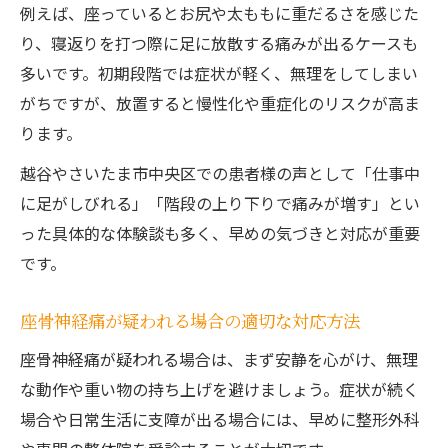
う
例えば、座っているとお尻や太ももに重だるさを感じた
り、寝返りを打つ際に足に放散する痛みが出るケースも
慢性化する前にできる座骨神経痛対策の実
多いです。初期段階では症状が軽く、無理をしてしまい
践
がちですが、放置すると慢性化や重症化のリスクが高ま
しびれや痛みに悩む際の簡単ケアと注意点
ります。
越谷やさいたま市中央区での患者様の声として「仕事中
に足がしびれる」「階段の上り下りで痛みが増す」とい
った具体的な体験談も多く、早めの気づきと対応が重要
です。
座骨神経痛が疑われる場合の適切な対応方法
座骨神経痛が疑われる場合は、まず安静を心がけ、無理
な動作や重い物の持ち上げを避けましょう。症状が続く
場合や日常生活に支障が出る場合には、早めに整形外科