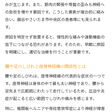
説
みが生じます。また、筋肉の緊張や骨盤の歪みも神経へ
の負担を増やす要因です。こうした要素が複合的に絡み
座骨神経痛とヘルニアの典型的な症状を解
合い、越谷やさいたま市中央区の患者様にも見られま
説
す。
腰椎ヘルニアと座骨神経痛の関係を知ろう
しびれや痛みの部位で症状を見分ける方法
原因を特定せず放置すると、慢性的な痛みや運動機能の
低下につながる恐れがあります。そのため、早期に原因
ヘルニアによる座骨神経痛の特徴と経過
を明確にし、適切な治療を行うことが重要です。
症状ごとに異なる治療アプローチを紹介
整体や整形外科どちらが座骨神経痛に最適？
腰や足のしびれと座骨神経痛の関係性とは
整体院と整形外科の座骨神経痛対応の違い
腰や足のしびれは、座骨神経痛の代表的な症状の一つで
座骨神経痛に対する整体施術の効果とは
す。座骨神経は身体の中で最も太い神経であり、腰から
整形外科で受けられる座骨神経痛の治療法
足先まで広範囲にわたって走行しているため、圧迫や炎
座骨神経痛はどこで診てもらうべきか考え
症が起こると広い範囲でしびれや痛みを感じます。
る
特に、椎間板ヘルニアや脊柱管狭窄症により神経が障害