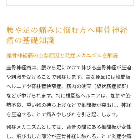
日常生活で感じる座骨神経痛の初期症状
座骨神経痛が疑われる場合の適切な対応方
法
腰や足の痛みに悩む方へ座骨神経
整形外科と整体で座骨神経痛はどう違うの
痛の基礎知識
か
埼玉県越谷市でヘルニアと座骨神経痛を見極め
座骨神経痛の主な原因と発症メカニズムを解説
よう
座骨神経痛は、腰から足にかけて伸びる座骨神経が圧迫
ヘルニア由来の座骨神経痛を見極めるポイ
や刺激を受けることで発症します。主な原因には椎間板
ント
ヘルニアや脊柱管狭窄症、筋肉の硬直（梨状筋症候群）
埼玉県越谷エリアでの検査・診断の流れ
などが挙げられます。特に椎間板ヘルニアは、加齢や姿
座骨神経痛とヘルニアの症状を比較しよう
勢不良、重い物の持ち上げなどで椎間板が突出し、神経
整形外科での座骨神経痛の診断方法とは
を圧迫することで痛みやしびれを引き起こします。
座骨神経痛に詳しい医療機関の選び方
発症メカニズムとしては、背骨の間にある椎間板が変性
症状の違いが分かる！座骨神経痛とヘルニア解
し、飛び出した部分が座骨神経に触れることで炎症や痛