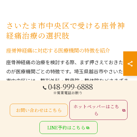
さいたま市中央区で受ける座骨神
経痛治療の選択肢
座骨神経痛に対応する医療機関の特徴を紹介
座骨神経痛の治療を検討する際、まず押さえておきたい
のが医療機関ごとの特徴です。埼玉県越谷市やさいたま
市中央区には、整形外科・整骨院・整体院などさまざま
048-999-6888
な施設があり、それぞれアプローチや得意分野が異なり
※営業電話お断り
ます。整形外科では画像検査（レントゲンやMRI）を活
ホットペッパーはこち
用し、原因の特定や投薬・リハビリ指導を行うのが一般
お問い合わせはこちら
ら
的です。一方、整骨院や整体院では身体のバランス調整
や筋肉・関節へのアプローチを通じて、痛みの緩和や機
LINE予約はこちら
能改善を目指します。