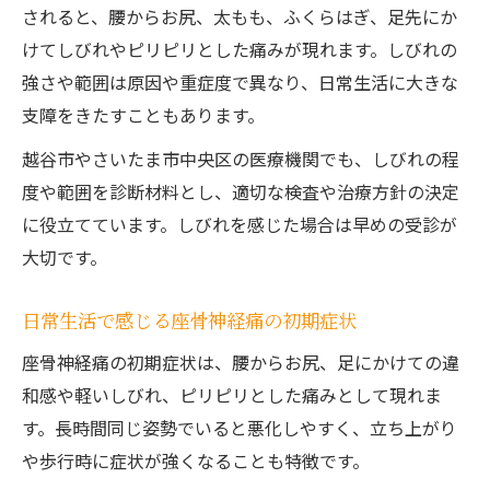
自分に合った治療機関の選び方のポイント
されると、腰からお尻、太もも、ふくらはぎ、足先にか
さいたま市中央区で受ける座骨神経痛治療の選
けてしびれやピリピリとした痛みが現れます。しびれの
択肢
強さや範囲は原因や重症度で異なり、日常生活に大きな
座骨神経痛に対応する医療機関の特徴を紹
支障をきたすこともあります。
介
越谷市やさいたま市中央区の医療機関でも、しびれの程
さいたま市中央区の治療方法や流れを解説
度や範囲を診断材料とし、適切な検査や治療方針の決定
座骨神経痛で評判の良いおすすめの治療院
に役立てています。しびれを感じた場合は早めの受診が
整形外科・整体院それぞれのメリット比較
大切です。
予約前に確認したい座骨神経痛治療の注意
日常生活で感じる座骨神経痛の初期症状
点
慢性的なしびれや痛み改善に役立つ日常ケア
座骨神経痛の初期症状は、腰からお尻、足にかけての違
和感や軽いしびれ、ピリピリとした痛みとして現れま
座骨神経痛を悪化させない生活習慣の工夫
す。長時間同じ姿勢でいると悪化しやすく、立ち上がり
日常でできる座骨神経痛のセルフケア方法
や歩行時に症状が強くなることも特徴です。
姿勢やストレッチで座骨神経痛を予防しよ