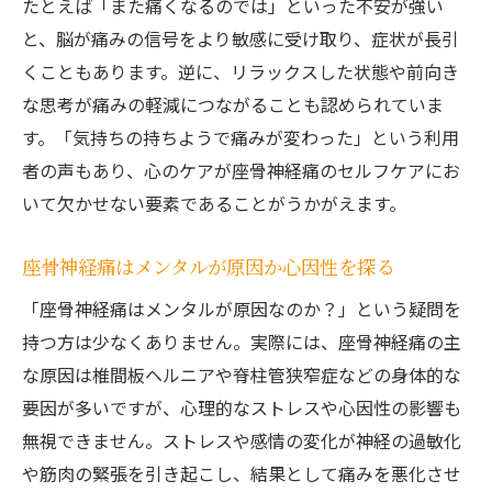
たとえば「また痛くなるのでは」といった不安が強い
ツインレイや霊的観点から座骨神経痛を解
と、脳が痛みの信号をより敏感に受け取り、症状が長引
釈
くこともあります。逆に、リラックスした状態や前向き
リズブルボーが語る座骨神経痛の心理的背
な思考が痛みの軽減につながることも認められていま
景
す。「気持ちの持ちようで痛みが変わった」という利用
スピリチュアル的に見る座骨神経痛のメッ
者の声もあり、心のケアが座骨神経痛のセルフケアにお
セージ
いて欠かせない要素であることがうかがえます。
座骨神経痛と魂の成長をつなぐ新しい気づ
き
座骨神経痛はメンタルが原因か心因性を探る
自分らしさを取り戻す痛みの心理セルフケア
「座骨神経痛はメンタルが原因なのか？」という疑問を
座骨神経痛対策に役立つ心理セルフケア術
持つ方は少なくありません。実際には、座骨神経痛の主
ストレッチや呼吸法で心も座骨神経痛も整
な原因は椎間板ヘルニアや脊柱管狭窄症などの身体的な
える
要因が多いですが、心理的なストレスや心因性の影響も
心のケアが座骨神経痛の改善に導く理由
無視できません。ストレスや感情の変化が神経の過敏化
や筋肉の緊張を引き起こし、結果として痛みを悪化させ
自律神経を整え座骨神経痛に強い心をつく