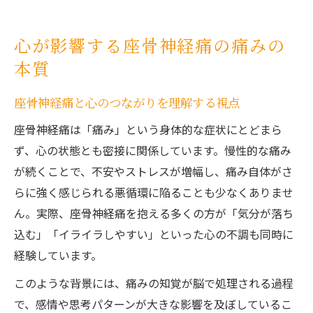
る
心理学から見る座骨神経痛の発生メカニズ
心が影響する座骨神経痛の痛みの
ム
本質
座骨神経痛の特徴と心への影響を深掘り
座骨神経痛とストレス悪循環の心理的関係
座骨神経痛と心のつながりを理解する視点
ストレスによる座骨神経痛の悪循環を解説
座骨神経痛は「痛み」という身体的な症状にとどまら
座骨神経痛と心理的ストレスの密接な関係
ず、心の状態とも密接に関係しています。慢性的な痛み
日常ストレスが座骨神経痛を悪化させる理
が続くことで、不安やストレスが増幅し、痛み自体がさ
由
らに強く感じられる悪循環に陥ることも少なくありませ
ストレス悪循環が座骨神経痛に与える影響
ん。実際、座骨神経痛を抱える多くの方が「気分が落ち
込む」「イライラしやすい」といった心の不調も同時に
ストレス管理と座骨神経痛緩和のヒント
経験しています。
痛みを増幅させる思考パターンを見直すヒント
このような背景には、痛みの知覚が脳で処理される過程
座骨神経痛と反すう思考の悪影響を見直す
で、感情や思考パターンが大きな影響を及ぼしているこ
ネガティブ思考が座骨神経痛を強める理由