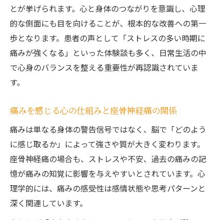
とが挙げられます。心と身体のつながりを意識し、心理
座骨神経痛の痛みと認知の歪みの関係
的な側面にも目を向けることが、根本的な改善への第一
思考パターンの改善で座骨神経痛に向き合
歩となります。患者の声として「ストレスの多い時期に
う
痛みが強くなる」といった体験談も多く、日常生活の中
座骨神経痛に効果的な認知行動療法の活用
で心身のバランスを整える重要性が再認識されていま
感情の波と座骨神経痛の深い関連に迫る
す。
怒りや不安と座骨神経痛の関係性を考察
痛みを感じる心の仕組みと座骨神経痛の関係
感情の波が座骨神経痛を左右する理由を解
説
痛みは単なる身体の警告信号ではなく、脳で「どのよう
うつ病と座骨神経痛の心理的な共通点とは
に感じ取るか」によって強さや質が大きく変わります。
座骨神経痛の場合も、ストレスや不安、過去の痛みの記
感情コントロールが座骨神経痛改善の鍵に
憶が痛みの知覚に影響を与えやすいとされています。心
感情変化による座骨神経痛の症状への影響
理学的には、痛みの感受性は感情状態や思考パターンと
スピリチュアル視点から見る座骨神経痛の悩み
深く関連しています。
座骨神経痛のスピリチュアルな意味に迫る