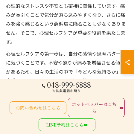
心理的なストレスや不安とも密接に関係しています。痛
みが長引くことで気分が落ち込みやすくなり、さらに痛
みを強く感じるという悪循環に陥ることも少なくありま
せん。そこで、心理セルフケアが重要な役割を果たしま
す。
心理セルフケアの第一歩は、自分の感情や思考パターン
に気づくことです。不安や怒りが痛みを増幅させる傾向
があるため、日々の生活の中で「今どんな気持ちか」を
意識し、紙に書き出してみる習慣を持つのがおすすめで
048-999-6888
す。こうした自己観察は、痛みと心の関係を客観的に捉
※営業電話お断り
えるうえで役立ちます。
ホットペッパーはこち
お問い合わせはこちら
また、呼吸を整えたり、簡単な瞑想を取り入れること
ら
で、ストレスによる神経の緊張を和らげる効果も期待で
LINE予約はこちら
きます。実際に患者さんからは「イライラしたときに深